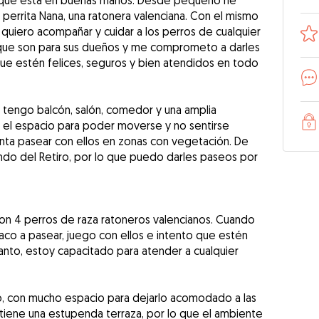
o que está en buenas manos. Desde pequeño he
perrita Nana, una ratonera valenciana. Con el mismo
, quiero acompañar y cuidar a los perros de cualquier
e que son para sus dueños y me comprometo a darles
ue estén felices, seguros y bien atendidos en todo
: tengo balcón, salón, comedor y una amplia
o el espacio para poder moverse y no sentirse
ta pasear con ellos en zonas con vegetación. De
ando del Retiro, por lo que puedo darles paseos por
on 4 perros de raza ratoneros valencianos. Cuando
aco a pasear, juego con ellos e intento que estén
anto, estoy capacitado para atender a cualquier
o, con mucho espacio para dejarlo acomodado a las
 tiene una estupenda terraza, por lo que el ambiente