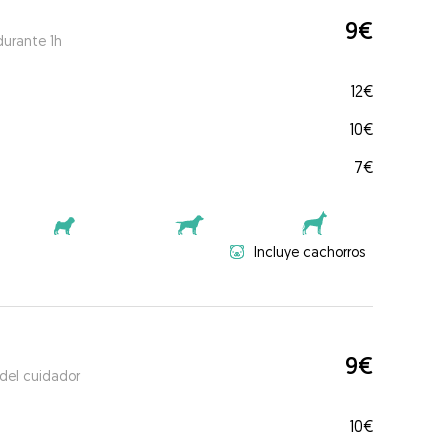
9€
durante 1h
12€
10€
7€
Incluye cachorros
9€
 del cuidador
10€