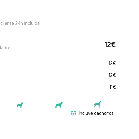
 cliente 24h incluida
12€
dador
12€
12€
11€
Incluye cachorros