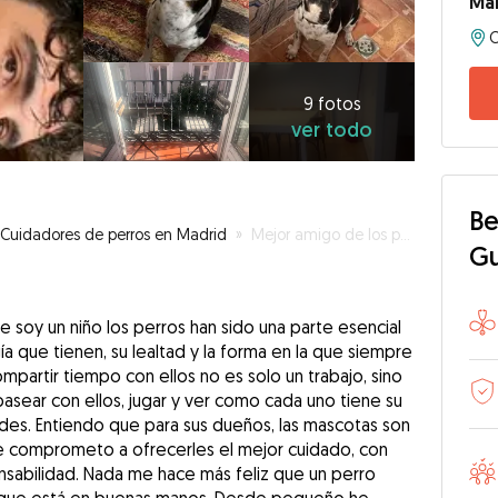
Ma
C
9
fotos
ver
9 fotos
ver todo
todo
Be
Cuidadores de perros en Madrid
»
Mejor amigo de los perros
G
e soy un niño los perros han sido una parte esencial
a que tienen, su lealtad y la forma en la que siempre
ompartir tiempo con ellos no es solo un trabajo, sino
pasear con ellos, jugar y ver como cada uno tiene su
des. Entiendo que para sus dueños, las mascotas son
 me comprometo a ofrecerles el mejor cuidado, con
nsabilidad. Nada me hace más feliz que un perro