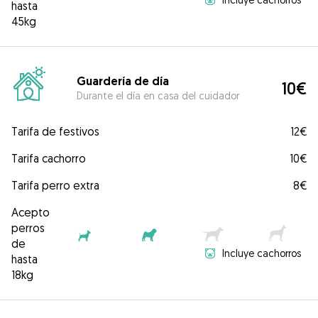
hasta
45kg
Guardería de día
10€
Durante el día en casa del cuidador
Tarifa de festivos
12€
Tarifa cachorro
10€
Tarifa perro extra
8€
Acepto
perros
de
Incluye cachorros
hasta
18kg