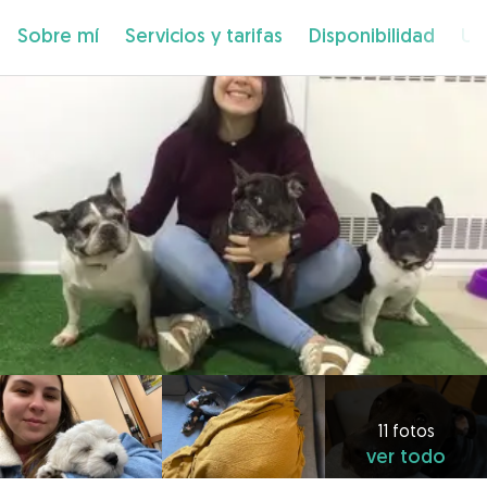
Sobre mí
Servicios y tarifas
Disponibilidad
Ub
11 fotos
ver todo