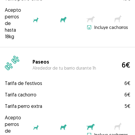
Acepto
perros
de
Incluye cachorros
hasta
18kg
Paseos
6€
Alrededor de tu barrio durante 1h
Tarifa de festivos
6€
Tarifa cachorro
6€
Tarifa perro extra
5€
Acepto
perros
de
Incluye cachorros