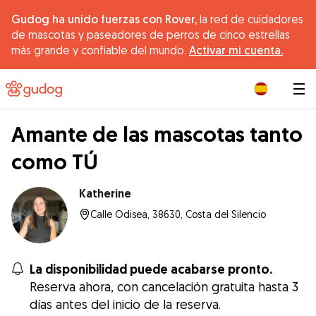
Gudog ha unido fuerzas con Rover,
la red de cuidadores
de mascotas y paseadores de perros de cinco estrellas
más grande y confiable del mundo.
Activar mi cuenta.
|
Amante de las mascotas tanto
como TÚ
Katherine
Calle Odisea, 38630, Costa del Silencio
La disponibilidad puede acabarse pronto.
Reserva ahora, con cancelación gratuita hasta 3
días antes del inicio de la reserva.