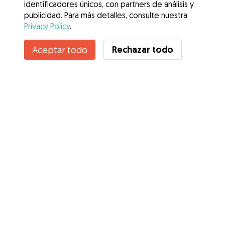
identificadores únicos, con partners de análisis y
publicidad. Para más detalles, consulte nuestra
Privacy Policy
.
Contacta con Katherine
Rechazar todo
Aceptar todo
¿Conoces los Beneficios de Gudog? Ver más
Servicios
Cómo funciona
Sobre Gudog
Opiniones
Cobertura Veterinaria
Consejos para dueños de perros
Consejos para cuidadores