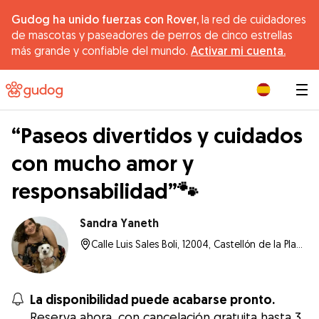
Gudog ha unido fuerzas con Rover,
la red de cuidadores
de mascotas y paseadores de perros de cinco estrellas
más grande y confiable del mundo.
Activar mi cuenta.
|
“Paseos divertidos y cuidados
con mucho amor y
responsabilidad”🐾
Sandra Yaneth
Calle Luis Sales Boli, 12004, Castellón de la Plana
La disponibilidad puede acabarse pronto.
Reserva ahora, con cancelación gratuita hasta 3