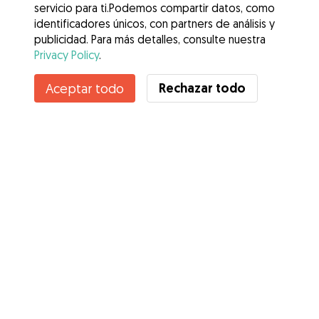
servicio para ti.Podemos compartir datos, como
identificadores únicos, con partners de análisis y
publicidad. Para más detalles, consulte nuestra
Privacy Policy
.
Contacta con Sandra Yaneth
Rechazar todo
Aceptar todo
¿Conoces los Beneficios de Gudog? Ver más
Servicios
Cómo funciona
Sobre Gudog
Opiniones
Cobertura Veterinaria
Consejos para dueños de perros