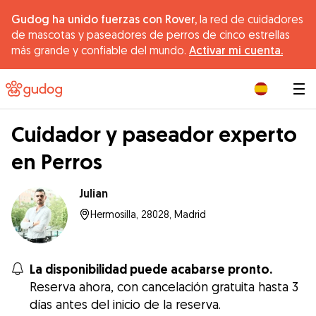
Gudog ha unido fuerzas con Rover,
la red de cuidadores
de mascotas y paseadores de perros de cinco estrellas
más grande y confiable del mundo.
Activar mi cuenta.
|
Cuidador y paseador experto
en Perros
Julian
Hermosilla, 28028, Madrid
La disponibilidad puede acabarse pronto.
Reserva ahora, con cancelación gratuita hasta 3
días antes del inicio de la reserva.