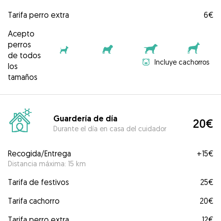
Tarifa perro extra
6€
Acepto
perros
de todos
Incluye cachorros
los
tamaños
Guardería de día
20€
Durante el día en casa del cuidador
Recogida/Entrega
+
15€
Distancia máxima: 15 km
Tarifa de festivos
25€
Tarifa cachorro
20€
Tarifa perro extra
12€