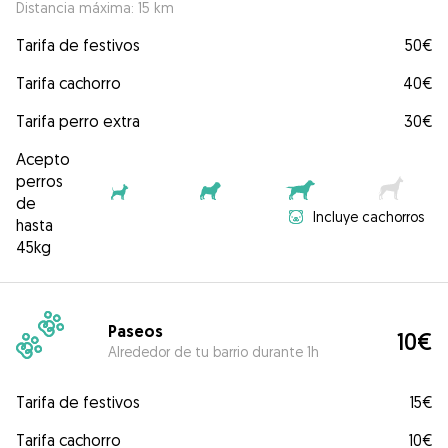
Distancia máxima: 15 km
Tarifa de festivos
50€
Tarifa cachorro
40€
Tarifa perro extra
30€
Acepto
perros
de
Incluye cachorros
hasta
45kg
Paseos
10€
Alrededor de tu barrio durante 1h
Tarifa de festivos
15€
Tarifa cachorro
10€