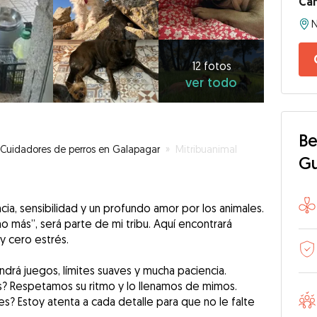
Ca
N
12
fotos
ver
12 fotos
ver todo
todo
Be
Cuidadores de perros en Galapagar
»
Mitribuanimal
G
ia, sensibilidad y un profundo amor por los animales.
no más”, será parte de mi tribu. Aquí encontrará
 y cero estrés.
Tendrá juegos, límites suaves y mucha paciencia.
s? Respetamos su ritmo y lo llenamos de mimos.
s? Estoy atenta a cada detalle para que no le falte