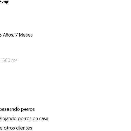
 🐾❤️
3 Años, 7 Meses
: 1500 m²
 paseando perros
alojando perros en casa
e otros clientes