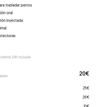
ra trasladar perros
ión oral
ión inyectada
imal
otectoras
 cliente 24h incluida
20€
dador
25€
26€
10€