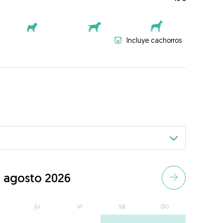
Incluye cachorros
agosto 2026
ju
vi
sa
do