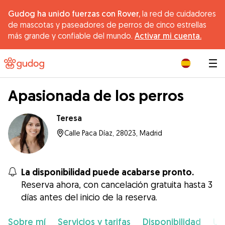
Gudog ha unido fuerzas con Rover,
la red de cuidadores
de mascotas y paseadores de perros de cinco estrellas
más grande y confiable del mundo.
Activar mi cuenta.
|
Apasionada de los perros
Teresa
Calle Paca Díaz, 28023, Madrid
La disponibilidad puede acabarse pronto.
Reserva ahora, con cancelación gratuita hasta 3
días antes del inicio de la reserva.
Sobre mí
Servicios y tarifas
Disponibilidad
Ub