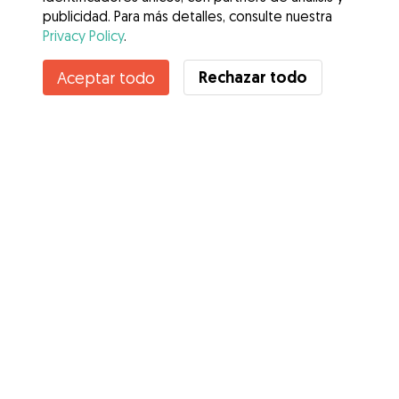
publicidad. Para más detalles, consulte nuestra
Privacy Policy
.
Contacta con Teresa
Rechazar todo
Aceptar todo
¿Conoces los Beneficios de Gudog? Ver más
Servicios
Cómo funciona
Sobre Gudog
Opiniones
Cobertura Veterinaria
Consejos para dueños de perros
Consejos para cuidadores