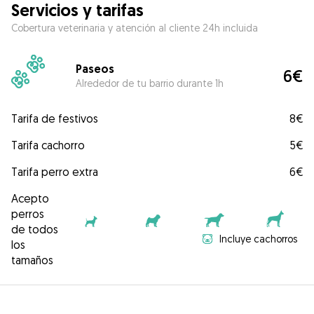
Servicios y tarifas
Cobertura veterinaria y atención al cliente 24h incluida
Paseos
6€
Alrededor de tu barrio durante 1h
Tarifa de festivos
8€
Tarifa cachorro
5€
Tarifa perro extra
6€
Acepto
perros
de todos
Incluye cachorros
los
tamaños