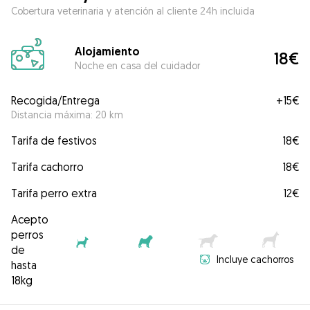
Cobertura veterinaria y atención al cliente 24h incluida
Alojamiento
18€
Noche en casa del cuidador
Recogida/Entrega
+
15€
Distancia máxima: 20 km
Tarifa de festivos
18€
Tarifa cachorro
18€
Tarifa perro extra
12€
Acepto
perros
de
Incluye cachorros
hasta
18kg