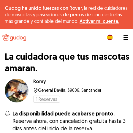
Gudog ha unido fuerzas con Rover,
la red de cuidadores
de mascotas y paseadores de perros de cinco estrellas
más grande y confiable del mundo.
Activar mi cuenta.
|
La cuidadora que tus mascotas
amaran.
Romy
General Davila, 39006, Santander
1
Reservas
La disponibilidad puede acabarse pronto.
Reserva ahora, con cancelación gratuita hasta 3
días antes del inicio de la reserva.