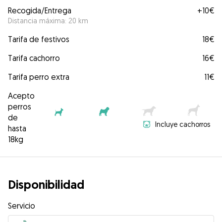
Recogida/Entrega
+
10€
Distancia máxima: 20 km
Tarifa de festivos
18€
Tarifa cachorro
16€
Tarifa perro extra
11€
Acepto
perros
de
Incluye cachorros
hasta
18kg
Disponibilidad
Servicio