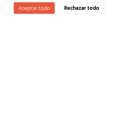
Rechazar todo
Aceptar todo
¿Conoces los Beneficios de Gudog? Ver más
Servicios
Cómo funciona
Sobre Gudog
Opiniones
Cobertura Veterinaria
Consejos para dueños de perros
Consejos para cuidadores
Hazte cuidador
Blog