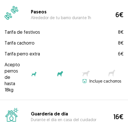
Paseos
6€
Alrededor de tu barrio durante 1h
Tarifa de festivos
8€
Tarifa cachorro
8€
Tarifa perro extra
6€
Acepto
perros
de
Incluye cachorros
hasta
18kg
Guardería de día
16€
Durante el día en casa del cuidador