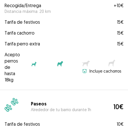
Recogida/Entrega
+
10€
Distancia máxima: 20 km
Tarifa de festivos
15€
Tarifa cachorro
15€
Tarifa perro extra
15€
Acepto
perros
de
Incluye cachorros
hasta
18kg
Paseos
10€
Alrededor de tu barrio durante 1h
Tarifa de festivos
10€