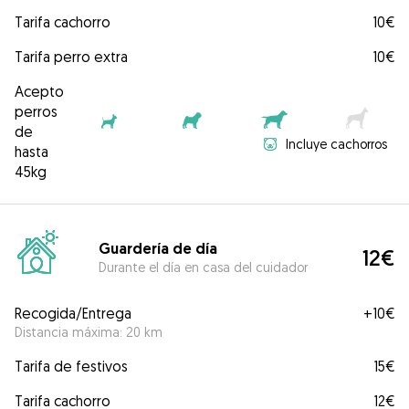
Tarifa cachorro
10€
Tarifa perro extra
10€
Acepto
perros
de
Incluye cachorros
hasta
45kg
Guardería de día
12€
Durante el día en casa del cuidador
Recogida/Entrega
+
10€
Distancia máxima: 20 km
Tarifa de festivos
15€
Tarifa cachorro
12€