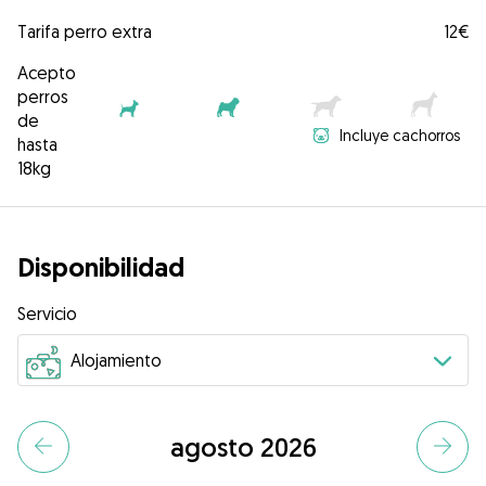
Tarifa perro extra
12€
Acepto
perros
de
Incluye cachorros
hasta
18kg
Disponibilidad
Servicio
agosto 2026