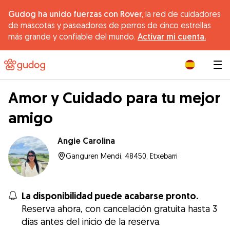
Gudog ha unido fuerzas con Rover,
la red de cuidadores
de mascotas y paseadores de perros de cinco estrellas
más grande y confiable del mundo.
Activar mi cuenta.
|
Amor y Cuidado para tu mejor
amigo
Angie Carolina
Ganguren Mendi, 48450, Etxebarri
La disponibilidad puede acabarse pronto.
Reserva ahora, con cancelación gratuita hasta 3
días antes del inicio de la reserva.