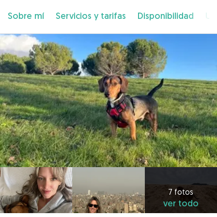
Sobre mí
Servicios y tarifas
Disponibilidad
Ub
7 fotos
ver todo