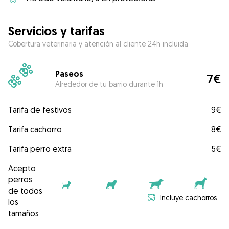
Servicios y tarifas
Cobertura veterinaria y atención al cliente 24h incluida
Paseos
7€
Alrededor de tu barrio durante 1h
Tarifa de festivos
9€
Tarifa cachorro
8€
Tarifa perro extra
5€
Acepto
perros
de todos
Incluye cachorros
los
tamaños