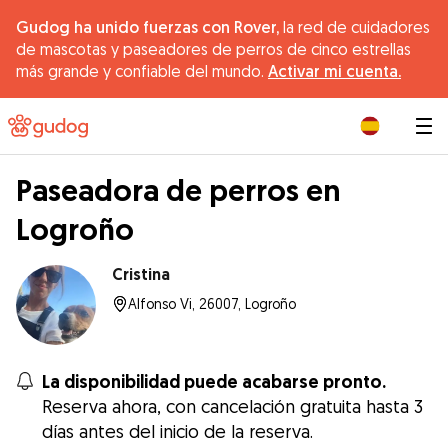
Gudog ha unido fuerzas con Rover,
la red de cuidadores
de mascotas y paseadores de perros de cinco estrellas
más grande y confiable del mundo.
Activar mi cuenta.
|
Paseadora de perros en
Logroño
Cristina
Alfonso Vi, 26007, Logroño
La disponibilidad puede acabarse pronto.
Reserva ahora, con cancelación gratuita hasta 3
días antes del inicio de la reserva.