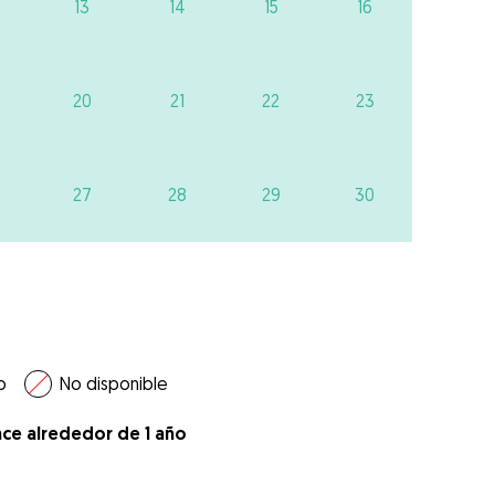
13
14
15
16
20
21
22
23
27
28
29
30
o
No disponible
ace alrededor de 1 año