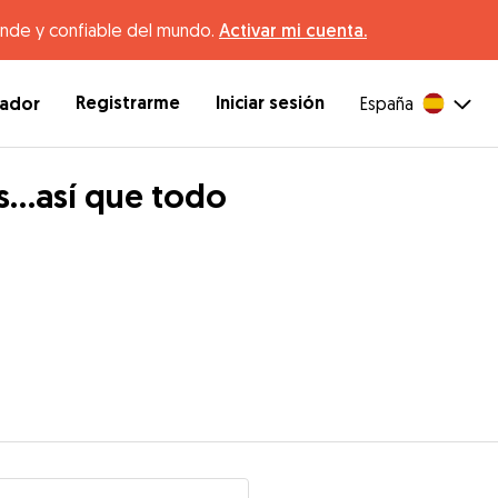
ande y confiable del mundo.
Activar mi cuenta.
Registrarme
Iniciar sesión
dador
España
es…así que todo