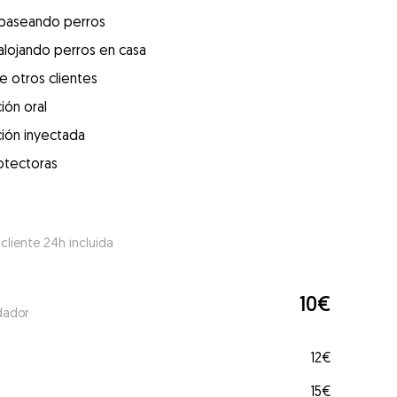
 paseando perros
alojando perros en casa
e otros clientes
ión oral
ión inyectada
otectoras
 cliente 24h incluida
10€
dador
12€
15€