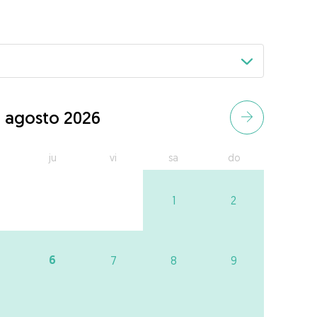
agosto 2026
ju
vi
sa
do
1
2
6
7
8
9