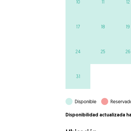
10
11
12
17
18
19
24
25
26
31
Disponible
Reservad
Disponibilidad actualizada h