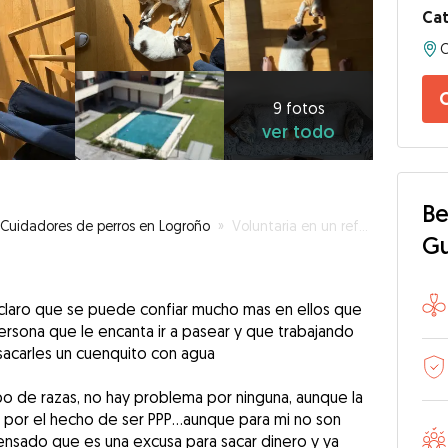
Cat
C
9
fotos
ver
9 fotos
ver todo
todo
Be
Cuidadores de perros en Logroño
»
Voluntaria en un refugio de animales…así que todo dicho
G
 claro que se puede confiar mucho mas en ellos que
rsona que le encanta ir a pasear y que trabajando
 sacarles un cuenquito con agua
 de razas, no hay problema por ninguna, aunque la
 por el hecho de ser PPP…aunque para mi no son
nsado que es una excusa para sacar dinero y ya