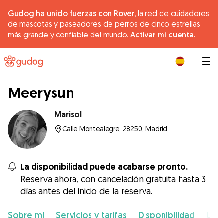
Gudog ha unido fuerzas con Rover,
la red de cuidadores
de mascotas y paseadores de perros de cinco estrellas
más grande y confiable del mundo.
Activar mi cuenta.
|
Meerysun
Marisol
Calle Montealegre, 28250, Madrid
La disponibilidad puede acabarse pronto.
Reserva ahora, con cancelación gratuita hasta 3
días antes del inicio de la reserva.
Sobre mí
Servicios y tarifas
Disponibilidad
Ub