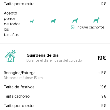
Tarifa perro extra
12€
Acepto
perros
de todos
Incluye cachorros
los
tamaños
Guardería de día
19€
Durante el día en casa del cuidador
Recogida/Entrega
+
15€
Distancia máxima: 15 km
Tarifa de festivos
19€
Tarifa cachorro
19€
Tarifa perro extra
15€