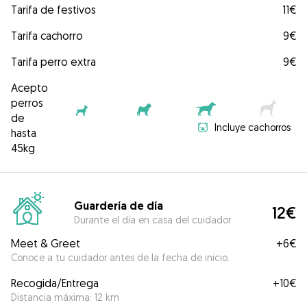
Tarifa de festivos
11€
Tarifa cachorro
9€
Tarifa perro extra
9€
Acepto
perros
de
Incluye cachorros
hasta
45kg
Guardería de día
12€
Durante el día en casa del cuidador
Meet & Greet
+
6€
Conoce a tu cuidador antes de la fecha de inicio.
Recogida/Entrega
+
10€
Distancia máxima: 12 km