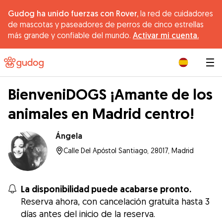
Gudog ha unido fuerzas con Rover,
la red de cuidadores
de mascotas y paseadores de perros de cinco estrellas
más grande y confiable del mundo.
Activar mi cuenta.
|
BienveniDOGS ¡Amante de los
animales en Madrid centro!
Ángela
Calle Del Apóstol Santiago, 28017, Madrid
La disponibilidad puede acabarse pronto.
Reserva ahora, con cancelación gratuita hasta 3
días antes del inicio de la reserva.