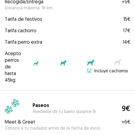
Recogida/Entrega
+
5€
Distancia máxima: 18 km
Tarifa de festivos
15€
Tarifa cachorro
17€
Tarifa perro extra
14€
Acepto
perros
de
Incluye cachorros
hasta
45kg
Paseos
9€
Alrededor de tu barrio durante 1h
Meet & Greet
+
6€
Conoce a tu cuidador antes de la fecha de inicio.