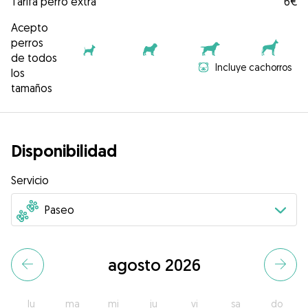
Tarifa perro extra
6€
Acepto
perros
de todos
Incluye cachorros
los
tamaños
Disponibilidad
Servicio
agosto 2026
lu
ma
mi
ju
vi
sa
do