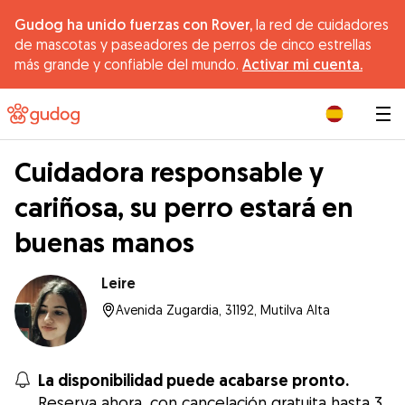
Gudog ha unido fuerzas con Rover,
la red de cuidadores
de mascotas y paseadores de perros de cinco estrellas
más grande y confiable del mundo.
Activar mi cuenta.
|
Cuidadora responsable y
cariñosa, su perro estará en
buenas manos
Leire
Avenida Zugardia, 31192, Mutilva Alta
La disponibilidad puede acabarse pronto.
Reserva ahora, con cancelación gratuita hasta 3