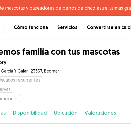
de mascotas y paseadores de perros de cinco estrellas más gr
Cómo funciona
Servicios
Convertirse en cui
emos familia con tus mascotas
ory
e Garcia Y Galan, 23537, Bedmar
Usuarios recurrentes
ervas
oraciones
fas
Disponibilidad
Ubicación
Valoraciones