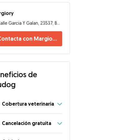
rgiory
Calle Garcia Y Galan, 23537, Bedmar
Contacta con Margiory
neficios de
udog
Cobertura veterinaria
Cancelación gratuita