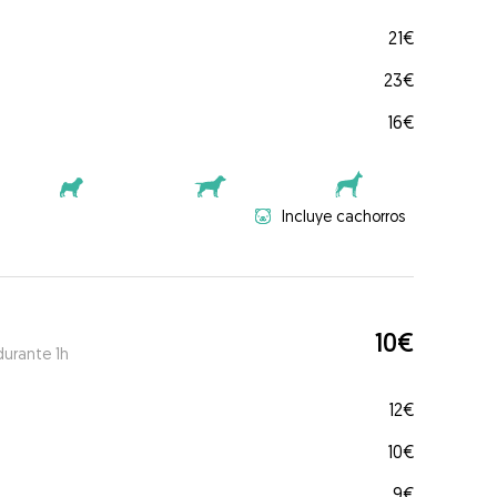
21€
23€
16€
Incluye cachorros
10€
durante 1h
12€
10€
9€