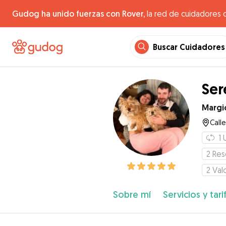
Gudog ha unido fuerzas con Rover,
la red de cuidadores 
Buscar Cuidadores
Ser
Margi
Call
1
2
Res
2
Val
Sobre mí
Servicios y tari