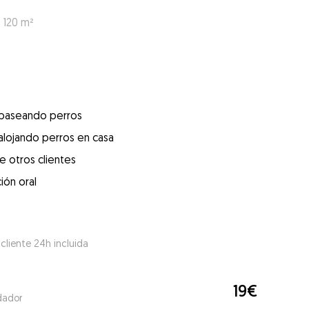
 120 m²
 paseando perros
alojando perros en casa
e otros clientes
ión oral
 cliente 24h incluida
19€
dador