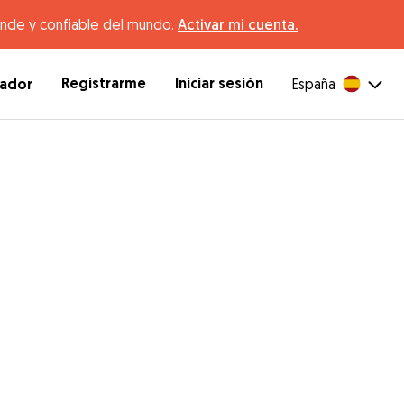
ande y confiable del mundo.
Activar mi cuenta.
Registrarme
Iniciar sesión
dador
España