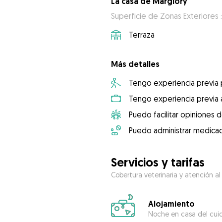
La casa de Margiory
Superficie de Zonas Exteriores :
Terraza
Más detalles
Tengo experiencia previa
Tengo experiencia previa 
Puedo facilitar opiniones d
Puedo administrar medicac
Servicios y tarifas
Cobertura veterinaria y atención al
Alojamiento
Noche en casa del cui