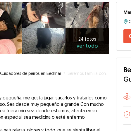
Ma
24
fotos
ver
24 fotos
ver todo
todo
Be
Cuidadores de perros en Bedmar
»
Seremos familia con tus mascotas
G
pequeña, me gusta jugar, sacarlos y tratarlos como
on eso. Sea desde muy pequeño a grande Con mucho
o si fuera mío sea donde estemos, atenta en su
 en especial, sea medicina o esté enfermo
a naturaleza, olores y todo, que se sienta libre el