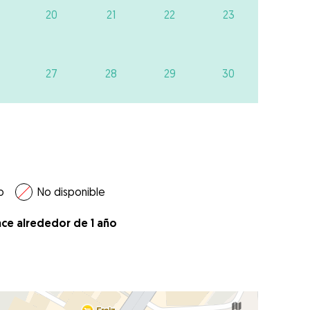
20
21
22
23
27
28
29
30
o
No disponible
ace alrededor de 1 año