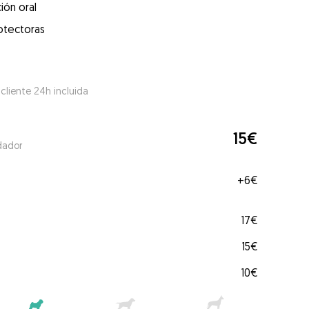
ión oral
otectoras
 cliente 24h incluida
15€
dador
+
6€
17€
15€
10€