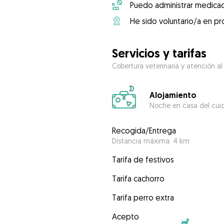
Puedo administrar medicac
He sido voluntario/a en pr
Servicios y tarifas
Cobertura veterinaria y atención al
Alojamiento
Noche en casa del cui
Recogida/Entrega
Distancia máxima: 4 km
Tarifa de festivos
Tarifa cachorro
Tarifa perro extra
Acepto