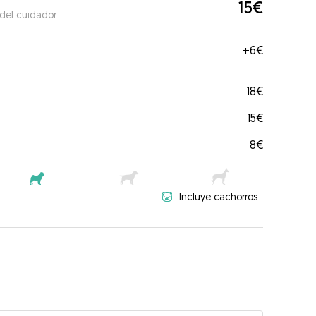
15€
 del cuidador
+
6€
18€
15€
8€
Incluye cachorros