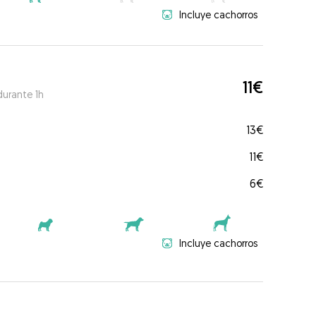
Incluye cachorros
11€
durante 1h
13€
11€
6€
Incluye cachorros