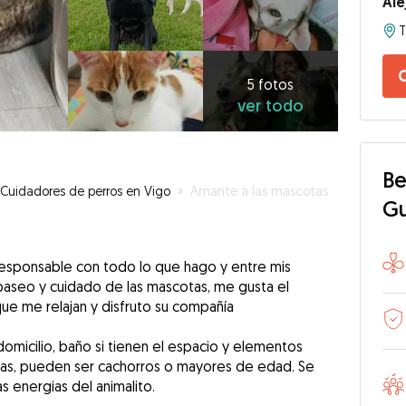
Ale
T
5
fotos
C
ver
5 fotos
ver todo
todo
Be
Cuidadores de perros en Vigo
»
Amante a las mascotas
G
esponsable con todo lo que hago y entre mis
 paseo y cuidado de las mascotas, me gusta el
ue me relajan y disfruto su compañía
omicilio, baño si tienen el espacio y elementos
as, pueden ser cachorros o mayores de edad. Se
s energias del animalito.