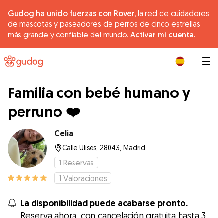
Gudog ha unido fuerzas con Rover,
la red de cuidadores
de mascotas y paseadores de perros de cinco estrellas
más grande y confiable del mundo.
Activar mi cuenta.
|
Familia con bebé humano y
perruno ❤️
Celia
Calle Ulises, 28043, Madrid
1
Reservas
1
Valoraciones
La disponibilidad puede acabarse pronto.
Reserva ahora, con cancelación gratuita hasta 3