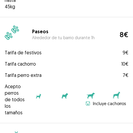
hasta
45kg
Paseos
8€
Alrededor de tu barrio durante 1h
Tarifa de festivos
9€
Tarifa cachorro
10€
Tarifa perro extra
7€
Acepto
perros
de todos
Incluye cachorros
los
tamaños