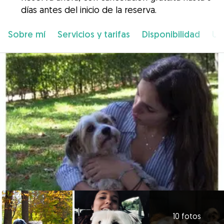
días antes del inicio de la reserva.
Sobre mí
Servicios y tarifas
Disponibilidad
Ub
10 fotos