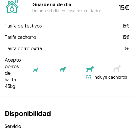
Guardería de día
15€
Durante el día en casa del cuidador
Tarifa de festivos
15€
Tarifa cachorro
15€
Tarifa perro extra
10€
Acepto
perros
de
Incluye cachorros
hasta
45kg
Disponibilidad
Servicio