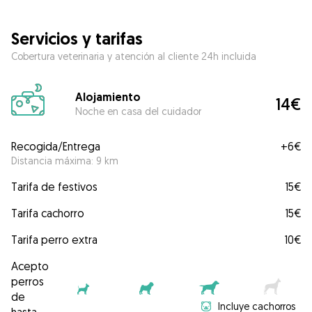
Servicios y tarifas
Cobertura veterinaria y atención al cliente 24h incluida
Alojamiento
14€
Noche en casa del cuidador
Recogida/Entrega
+
6€
Distancia máxima: 9 km
Tarifa de festivos
15€
Tarifa cachorro
15€
Tarifa perro extra
10€
Acepto
perros
de
Incluye cachorros