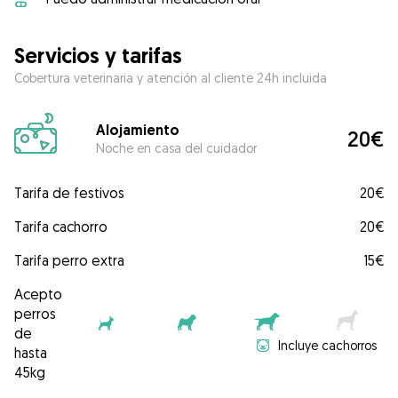
Servicios y tarifas
Cobertura veterinaria y atención al cliente 24h incluida
Alojamiento
20€
Noche en casa del cuidador
Tarifa de festivos
20€
Tarifa cachorro
20€
Tarifa perro extra
15€
Acepto
perros
de
Incluye cachorros
hasta
45kg