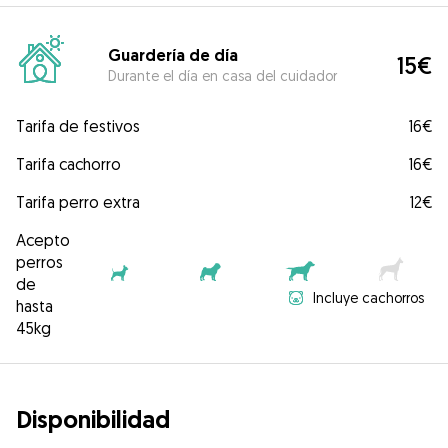
Guardería de día
15€
Durante el día en casa del cuidador
Tarifa de festivos
16€
Tarifa cachorro
16€
Tarifa perro extra
12€
Acepto
perros
de
Incluye cachorros
hasta
45kg
Disponibilidad