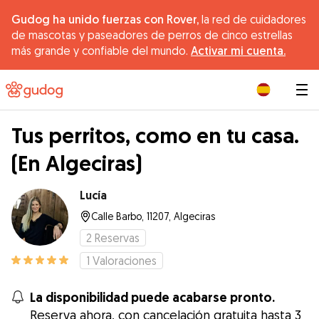
Gudog ha unido fuerzas con Rover,
la red de cuidadores
de mascotas y paseadores de perros de cinco estrellas
más grande y confiable del mundo.
Activar mi cuenta.
|
Tus perritos, como en tu casa.
(En Algeciras)
Lucía
Calle Barbo, 11207, Algeciras
2
Reservas
1
Valoraciones
La disponibilidad puede acabarse pronto.
Reserva ahora, con cancelación gratuita hasta 3