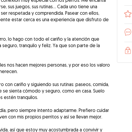
conexión muy especial con los perros. Me encanta
e, sus juegos, sus rutinas… Cada uno tiene una
ser respetada y comprendida. Pasear con ellos,
mente estar cerca es una experiencia que disfruto de
ro, lo hago con todo el cariño y la atención que
seguro, tranquilo y feliz. Ya que son parte de la
es nos hacen mejores personas, y por eso los valoro
 merecen.
rro con cariño y siguiendo sus rutinas: paseos, comida,
e se sienta cómodo y seguro, como en casa. Suelo
s estén tranquilos.
 día, pero siempre intento adaptarme. Prefiero cuidar
n con mis propios perritos y así se llevan mejor.
vida, así que estoy muy acostumbrada a convivir y