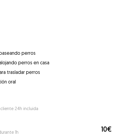
 paseando perros
alojando perros en casa
ra trasladar perros
ión oral
 cliente 24h incluida
10€
durante 1h