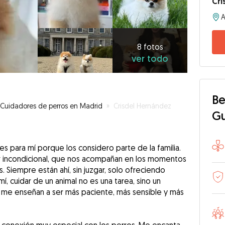
Cri
8
fotos
ver
8 fotos
ver todo
todo
Be
Cuidadores de perros en Madrid
»
Crisdel Hernández
G
s para mí porque los considero parte de la familia.
r incondicional, que nos acompañan en los momentos
s. Siempre están ahí, sin juzgar, solo ofreciendo
mí, cuidar de un animal no es una tarea, sino un
n, me enseñan a ser más paciente, más sensible y más