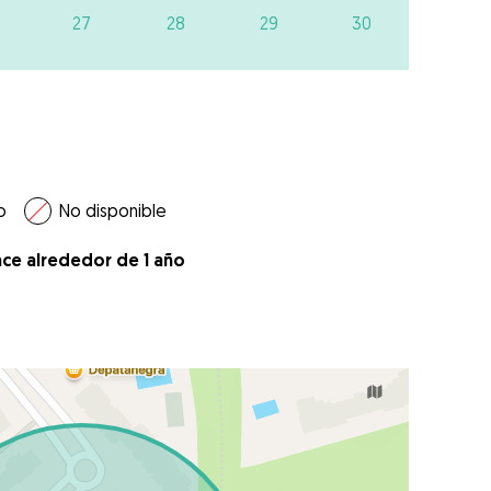
27
28
29
30
o
No disponible
ace alrededor de 1 año