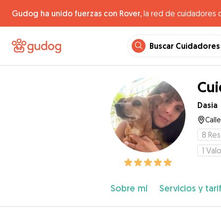
Gudog ha unido fuerzas con Rover,
la red de cuidadores 
Buscar Cuidadores
Cui
Dasia
Call
8
Res
1
Valo
Sobre mí
Servicios y tari