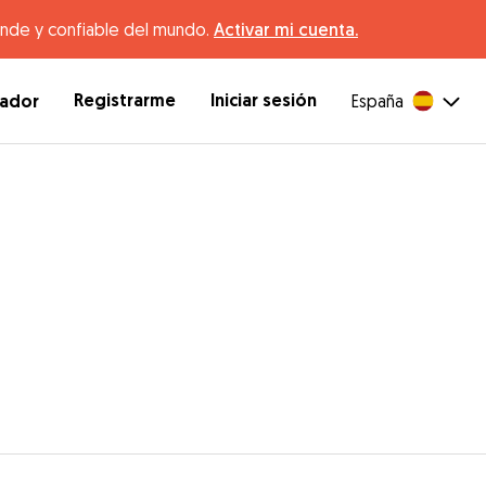
ande y confiable del mundo.
Activar mi cuenta.
Registrarme
Iniciar sesión
dador
España