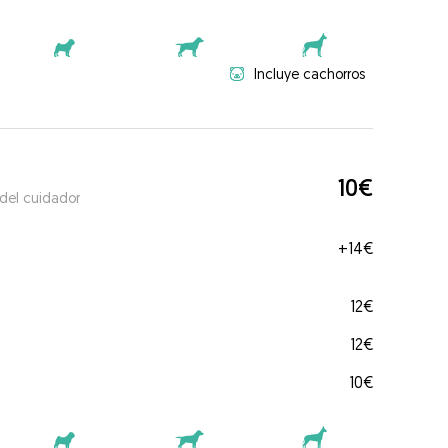
Incluye cachorros
10€
 del cuidador
+
14€
12€
12€
10€