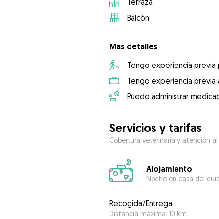
Terraza
Balcón
Más detalles
Tengo experiencia previa
Tengo experiencia previa 
Puedo administrar medicac
Servicios y tarifas
Cobertura veterinaria y atención al
Alojamiento
Noche en casa del cui
Recogida/Entrega
Distancia máxima: 10 km