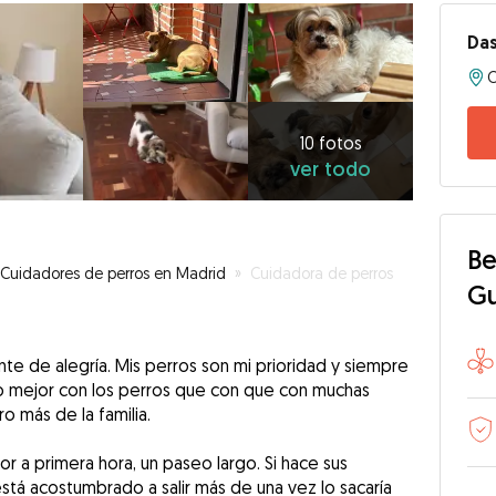
Das
10
fotos
ver
10 fotos
ver todo
todo
Be
Cuidadores de perros en Madrid
»
Cuidadora de perros
G
te de alegría. Mis perros son mi prioridad y siempre
vo mejor con los perros que con que con muchas
o más de la familia.
lor a primera hora, un paseo largo. Si hace sus
está acostumbrado a salir más de una vez lo sacaría