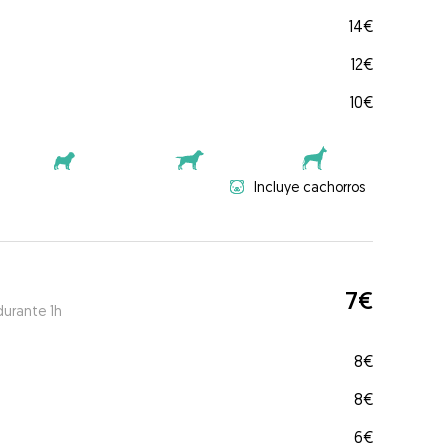
14€
12€
10€
Incluye cachorros
7€
durante 1h
8€
8€
6€