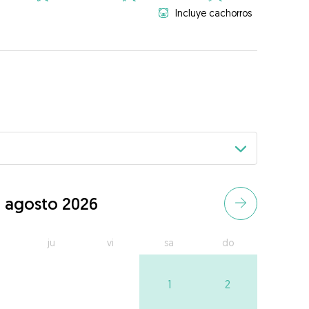
Incluye cachorros
agosto 2026
ju
vi
sa
do
1
2