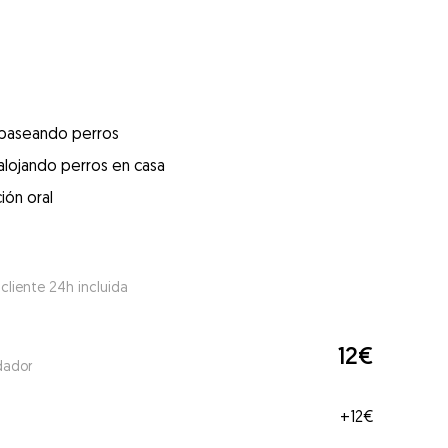
 paseando perros
alojando perros en casa
ión oral
 cliente 24h incluida
12€
dador
+
12€