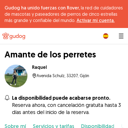
Gudog ha unido fuerzas con Rover,
la red de cuidadores
de mascotas y paseadores de perros de cinco estrellas
más grande y confiable del mundo.
Activar mi cuenta.
|
Amante de los perretes
Raquel
Avenida Schulz, 33207, Gijón
La disponibilidad puede acabarse pronto.
Reserva ahora, con cancelación gratuita hasta 3
días antes del inicio de la reserva.
Sobre mí
Servicios y tarifas
Disponibilidad
Ub