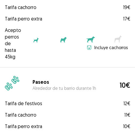
Tarifa cachorro
19€
Tarifa perro extra
17€
Acepto
perros
de
Incluye cachorros
hasta
45kg
Paseos
10€
Alrededor de tu barrio durante 1h
Tarifa de festivos
12€
Tarifa cachorro
11€
Tarifa perro extra
10€