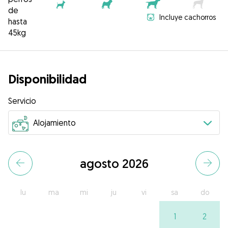
de
Incluye cachorros
hasta
45kg
Disponibilidad
Servicio
agosto 2026
lu
ma
mi
ju
vi
sa
do
1
2