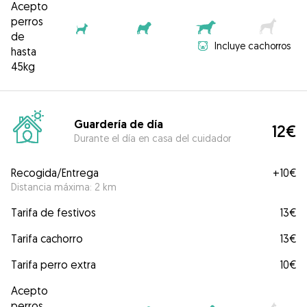
Acepto
perros
de
Incluye cachorros
hasta
45kg
Guardería de día
12€
Durante el día en casa del cuidador
Recogida/Entrega
+
10€
Distancia máxima: 2 km
Tarifa de festivos
13€
Tarifa cachorro
13€
Tarifa perro extra
10€
Acepto
perros