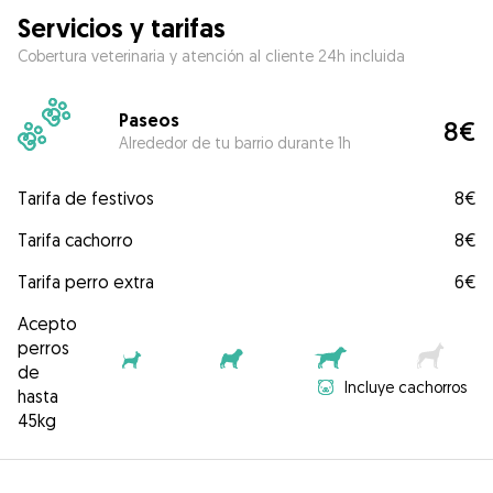
Servicios y tarifas
Cobertura veterinaria y atención al cliente 24h incluida
Paseos
8€
Alrededor de tu barrio durante 1h
Tarifa de festivos
8€
Tarifa cachorro
8€
Tarifa perro extra
6€
Acepto
perros
de
Incluye cachorros
hasta
45kg