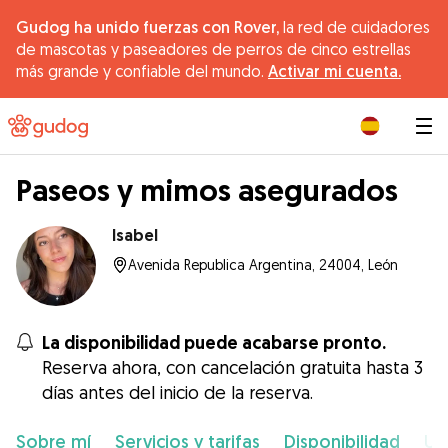
Gudog ha unido fuerzas con Rover,
la red de cuidadores
de mascotas y paseadores de perros de cinco estrellas
más grande y confiable del mundo.
Activar mi cuenta.
|
Paseos y mimos asegurados
Isabel
Avenida Republica Argentina, 24004, León
La disponibilidad puede acabarse pronto.
Reserva ahora, con cancelación gratuita hasta 3
días antes del inicio de la reserva.
Sobre mí
Servicios y tarifas
Disponibilidad
Ub