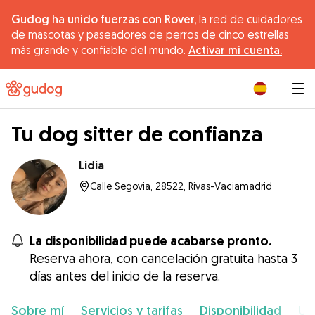
Gudog ha unido fuerzas con Rover,
la red de cuidadores
de mascotas y paseadores de perros de cinco estrellas
más grande y confiable del mundo.
Activar mi cuenta.
|
Tu dog sitter de confianza
Lidia
Calle Segovia, 28522, Rivas-Vaciamadrid
La disponibilidad puede acabarse pronto.
Reserva ahora, con cancelación gratuita hasta 3
días antes del inicio de la reserva.
Sobre mí
Servicios y tarifas
Disponibilidad
Ub