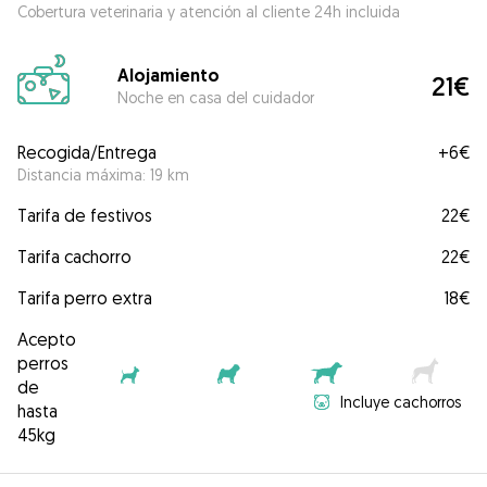
Cobertura veterinaria y atención al cliente 24h incluida
Alojamiento
21€
Noche en casa del cuidador
Recogida/Entrega
+
6€
Distancia máxima: 19 km
Tarifa de festivos
22€
Tarifa cachorro
22€
Tarifa perro extra
18€
Acepto
perros
de
Incluye cachorros
hasta
45kg