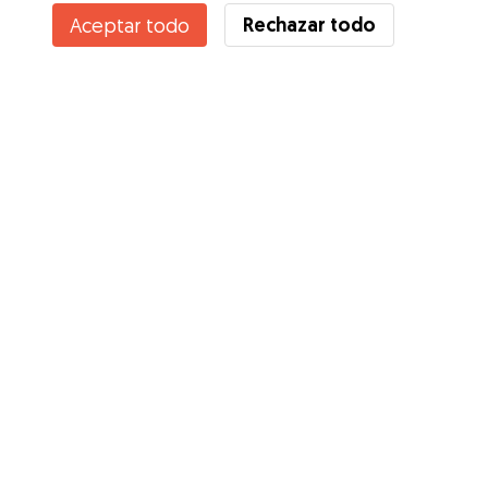
Rechazar todo
Aceptar todo
¿Conoces los Beneficios de Gudog? Ver más
Servicios
Cómo funciona
Sobre Gudog
Opiniones
Cobertura Veterinaria
Consejos para dueños de perros
Consejos para cuidadores
Hazte cuidador
Blog