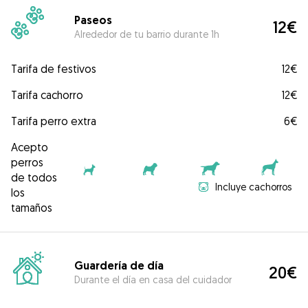
Paseos
12€
Alrededor de tu barrio durante 1h
Tarifa de festivos
12€
Tarifa cachorro
12€
Tarifa perro extra
6€
Acepto
perros
de todos
Incluye cachorros
los
tamaños
Guardería de día
20€
Durante el día en casa del cuidador