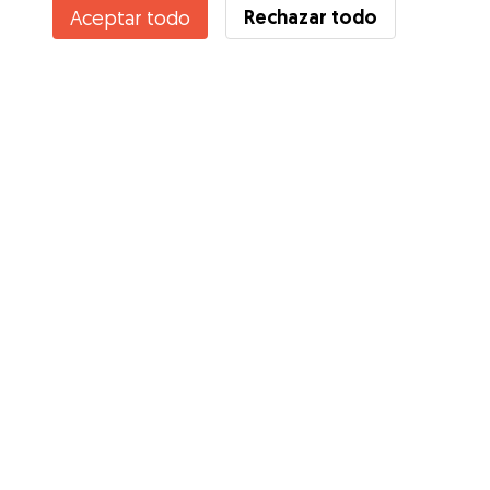
Rechazar todo
Aceptar todo
¿Conoces los Beneficios de Gudog? Ver más
Servicios
Cómo funciona
Sobre Gudog
Opiniones
Cobertura Veterinaria
Consejos para dueños de perros
Consejos para cuidadores
Hazte cuidador
Blog