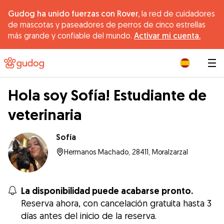
Gudog ha unido fuerzas con Rover,
la red de cuidadores
de mascotas y paseadores de perros de cinco estrellas
más grande y confiable del mundo.
Activar mi cuenta.
|
Hola soy Sofía! Estudiante de
veterinaria
Sofía
Hermanos Machado, 28411, Moralzarzal
La disponibilidad puede acabarse pronto.
Reserva ahora, con cancelación gratuita hasta 3
días antes del inicio de la reserva.