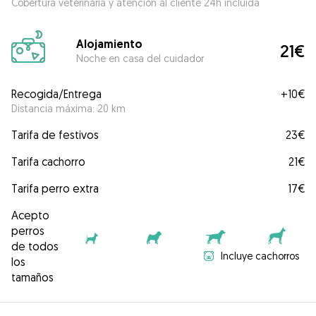
Cobertura veterinaria y atención al cliente 24h incluida
Alojamiento
21€
Noche en casa del cuidador
Recogida/Entrega
+
10€
Distancia máxima: 20 km
Tarifa de festivos
23€
Tarifa cachorro
21€
Tarifa perro extra
17€
Acepto
perros
de todos
Incluye cachorros
los
tamaños