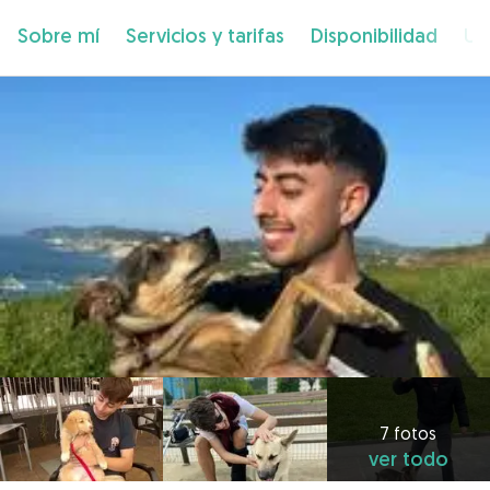
Sobre mí
Servicios y tarifas
Disponibilidad
Ub
7 fotos
ver todo