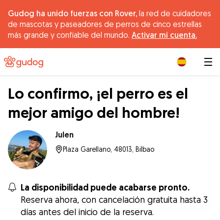
Gudog ha unido fuerzas con Rover,
la red de cuidadores
de mascotas y paseadores de perros de cinco estrellas
más grande y confiable del mundo.
Activar mi cuenta.
|
Lo confirmo, ¡el perro es el
mejor amigo del hombre!
Julen
Plaza Garellano, 48013, Bilbao
La disponibilidad puede acabarse pronto.
Reserva ahora, con cancelación gratuita hasta 3
días antes del inicio de la reserva.