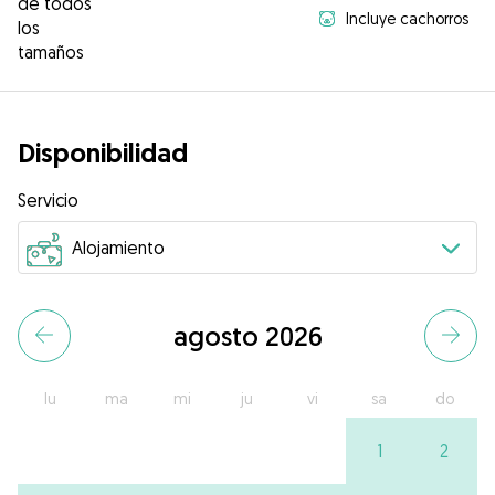
de todos
Incluye cachorros
los
tamaños
Disponibilidad
Servicio
agosto 2026
lu
ma
mi
ju
vi
sa
do
1
2