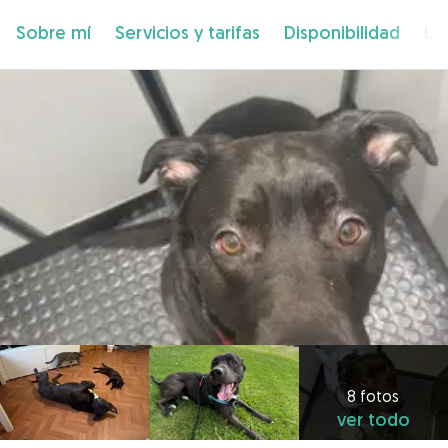
Sobre mí
Servicios y tarifas
Disponibilidad
Ub
8 fotos
ver todo