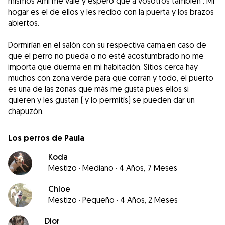
mismos Ami me vale y espero que a vosotros también . Mi
hogar es el de ellos y les recibo con la puerta y los brazos
abiertos.
Dormirían en el salón con su respectiva cama,en caso de
que el perro no pueda o no esté acostumbrado no me
importa que duerma en mi habitación. Sitios cerca hay
muchos con zona verde para que corran y todo, el puerto
es una de las zonas que más me gusta pues ellos si
quieren y les gustan ( y lo permitís) se pueden dar un
chapuzón.
Los perros de Paula
Koda
Mestizo
·
Mediano
·
4 Años, 7 Meses
Chloe
Mestizo
·
Pequeño
·
4 Años, 2 Meses
Dior