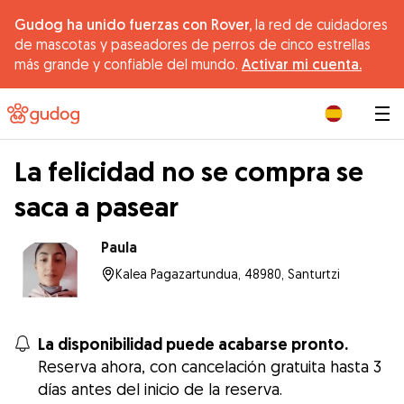
Gudog ha unido fuerzas con Rover,
la red de cuidadores
de mascotas y paseadores de perros de cinco estrellas
más grande y confiable del mundo.
Activar mi cuenta.
|
La felicidad no se compra se
saca a pasear
Paula
Kalea Pagazartundua, 48980, Santurtzi
La disponibilidad puede acabarse pronto.
Reserva ahora, con cancelación gratuita hasta 3
días antes del inicio de la reserva.