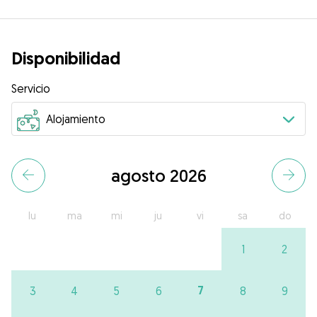
Disponibilidad
Servicio
agosto 2026
lu
ma
mi
ju
vi
sa
do
1
2
7
3
4
5
6
8
9