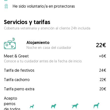
He sido voluntario/a en protectoras
Servicios y tarifas
Cobertura veterinaria y atención al cliente 24h incluida
Alojamiento
22€
Noche en casa del cuidador
Meet & Greet
+
6€
Conoce a tu cuidador antes de la fecha de inicio.
Tarifa de festivos
24€
Tarifa cachorro
22€
Tarifa perro extra
20€
Acepto
perros
de todos