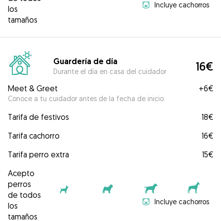
Incluye cachorros
los
tamaños
Guardería de día
16€
Durante el día en casa del cuidador
Meet & Greet
+
6€
Conoce a tu cuidador antes de la fecha de inicio.
Tarifa de festivos
18€
Tarifa cachorro
16€
Tarifa perro extra
15€
Acepto
perros
de todos
Incluye cachorros
los
tamaños