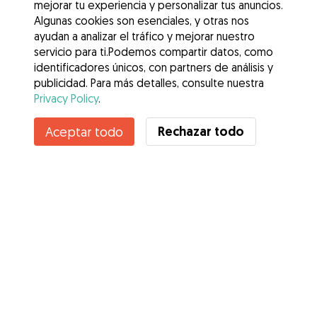
mejorar tu experiencia y personalizar tus anuncios.
Algunas cookies son esenciales, y otras nos
ayudan a analizar el tráfico y mejorar nuestro
servicio para ti.Podemos compartir datos, como
identificadores únicos, con partners de análisis y
publicidad. Para más detalles, consulte nuestra
Privacy Policy
.
Contacta con Arantxa
Rechazar todo
Aceptar todo
¿Conoces los Beneficios de Gudog? Ver más
Servicios
Cómo funciona
Sobre Gudog
Opiniones
Cobertura Veterinaria