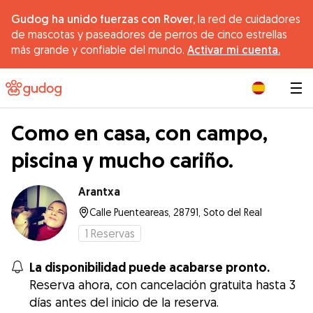
Gudog ha unido fuerzas con Rover,
la red de cuidadores
de mascotas y paseadores de perros de cinco estrellas
más grande y confiable del mundo.
Activar mi cuenta.
|
Como en casa, con campo,
piscina y mucho cariño.
Arantxa
Calle Puenteareas, 28791, Soto del Real
1
Reservas
La disponibilidad puede acabarse pronto.
Reserva ahora, con cancelación gratuita hasta 3
días antes del inicio de la reserva.