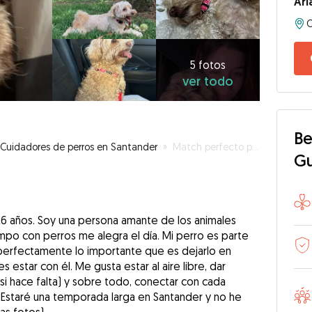
Ari
C
5
fotos
ver
5 fotos
ver todo
todo
Be
Cuidadores de perros en Santander
»
Match perfecto para tu perro
G
6 años. Soy una persona amante de los animales
mpo con perros me alegra el día. Mi perro es parte
 perfectamente lo importante que es dejarlo en
star con él. Me gusta estar al aire libre, dar
 si hace falta) y sobre todo, conectar con cada
 Estaré una temporada larga en Santander y no he