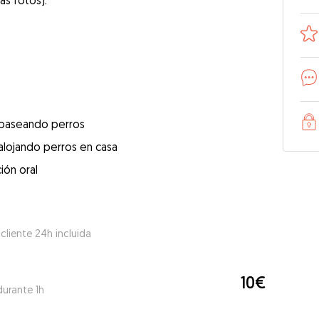
las fotos).
 paseando perros
alojando perros en casa
ión oral
 cliente 24h incluida
10€
durante 1h