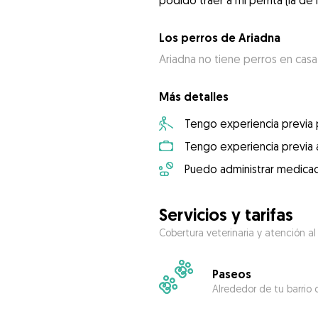
podido traer a mi perrita (la de 
Los perros de Ariadna
Ariadna no tiene perros en casa
Más detalles
Tengo experiencia previa
Tengo experiencia previa 
Puedo administrar medicac
Servicios y tarifas
Cobertura veterinaria y atención al
Paseos
Alrededor de tu barrio 