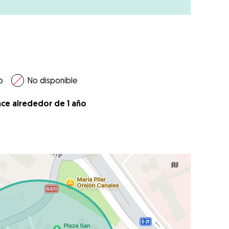
o
No disponible
ace alrededor de 1 año