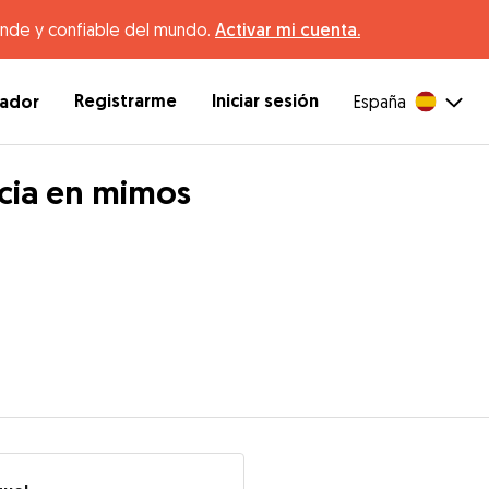
ande y confiable del mundo.
Activar mi cuenta.
Registrarme
Iniciar sesión
dador
España
cia en mimos