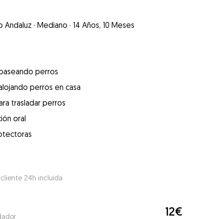
o Andaluz
·
Mediano
·
14 Años, 10 Meses
 paseando perros
alojando perros en casa
ra trasladar perros
ión oral
otectoras
 cliente 24h incluida
12€
dador