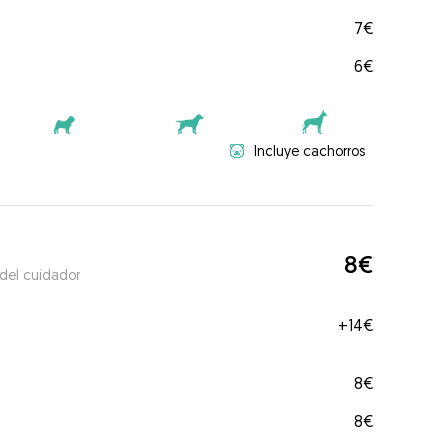
7€
6€
Incluye cachorros
8€
 del cuidador
+
14€
8€
8€