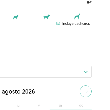
8€
Incluye cachorros
agosto 2026
ju
vi
sa
do