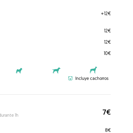
+
12€
12€
12€
10€
Incluye cachorros
7€
durante 1h
8€