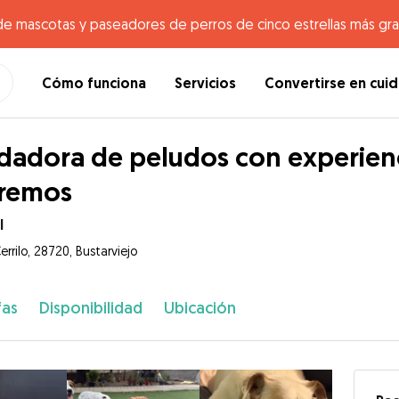
de mascotas y paseadores de perros de cinco estrellas más gr
Cómo funciona
Servicios
Convertirse en cui
dadora de peludos con experien
tremos
l
errilo, 28720, Bustarviejo
fas
Disponibilidad
Ubicación