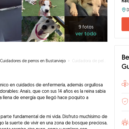
Ra
D
9
fotos
ver
9 fotos
ver todo
todo
Be
Cuidadores de perros en Bustarviejo
»
Cuidadora de peludos con experiencia en mimos extremos
G
écnico en cuidados de enfermería, además orgullosa
orables: Anaïs, que con sus 14 años es la reina sabia
ña llena de energía que llegó hace poquito a
 parte fundamental de mi vida. Disfruto muchísimo de
o la suerte de vivir en una zona de bosque preciosa,