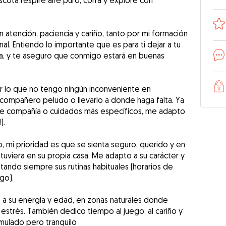
cota respire aire puro, corra y explore con
 atención, paciencia y cariño, tanto por mi formación
l. Entiendo lo importante que es para ti dejar a tu
a, y te aseguro que conmigo estará en buenas
r lo que no tengo ningún inconveniente en
compañero peludo o llevarlo a donde haga falta. Ya
 de compañía o cuidados más específicos, me adapto
).
o, mi prioridad es que se sienta seguro, querido y en
stuviera en su propia casa. Me adapto a su carácter y
tando siempre sus rutinas habituales (horarios de
go).
a su energía y edad, en zonas naturales donde
in estrés. También dedico tiempo al juego, al cariño y
imulado pero tranquilo