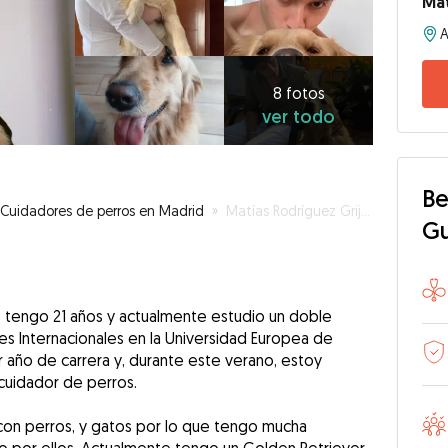
Mat
A
8
fotos
ver
8 fotos
ver todo
todo
Be
Cuidadores de perros en Madrid
»
Matías Rodríguez Grijalba
G
 tengo 21 años y actualmente estudio un doble
es Internacionales en la Universidad Europea de
r año de carrera y, durante este verano, estoy
cuidador de perros.
con perros, y gatos por lo que tengo mucha