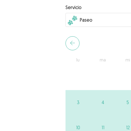
Servicio
lu
ma
mi
3
4
5
10
11
12