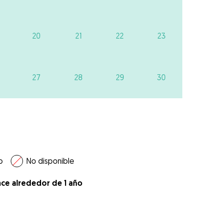
20
21
22
23
27
28
29
30
o
No disponible
ace alrededor de 1 año