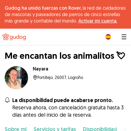
Gudog ha unido fuerzas con Rover,
la red de cuidadores
de mascotas y paseadores de perros de cinco estrellas
más grande y confiable del mundo.
Activar mi cuenta.
|
Me encantan los animalitos 💘
Nayara
Portillejo, 26007, Logroño
La disponibilidad puede acabarse pronto.
Reserva ahora, con cancelación gratuita hasta 3
días antes del inicio de la reserva.
Sobre mí
Servicios y tarifas
Disponibilidad
Ub