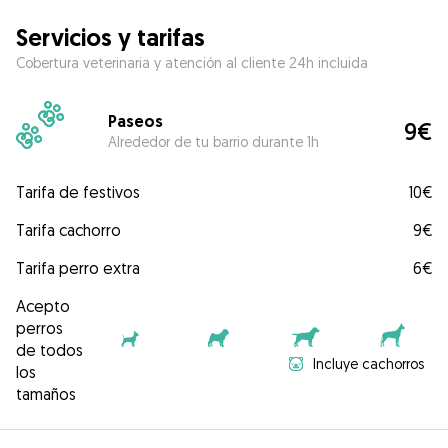
Servicios y tarifas
Cobertura veterinaria y atención al cliente 24h incluida
Paseos
9€
Alrededor de tu barrio durante 1h
Tarifa de festivos
10€
Tarifa cachorro
9€
Tarifa perro extra
6€
Acepto
perros
de todos
Incluye cachorros
los
tamaños