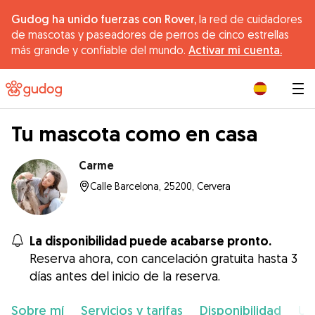
Gudog ha unido fuerzas con Rover,
la red de cuidadores
de mascotas y paseadores de perros de cinco estrellas
más grande y confiable del mundo.
Activar mi cuenta.
|
Tu mascota como en casa
Carme
Calle Barcelona, 25200, Cervera
La disponibilidad puede acabarse pronto.
Reserva ahora, con cancelación gratuita hasta 3
días antes del inicio de la reserva.
Sobre mí
Servicios y tarifas
Disponibilidad
Ub