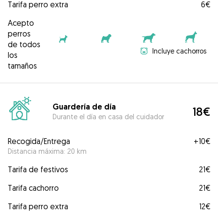
Tarifa perro extra
6€
Acepto
perros
de todos
Incluye cachorros
los
tamaños
Guardería de día
18€
Durante el día en casa del cuidador
Recogida/Entrega
+
10€
Distancia máxima: 20 km
Tarifa de festivos
21€
Tarifa cachorro
21€
Tarifa perro extra
12€