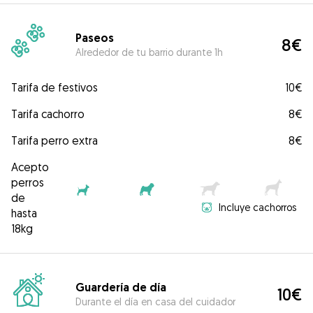
Paseos
8€
Alrededor de tu barrio durante 1h
Tarifa de festivos
10€
Tarifa cachorro
8€
Tarifa perro extra
8€
Acepto
perros
de
Incluye cachorros
hasta
18kg
Guardería de día
10€
Durante el día en casa del cuidador