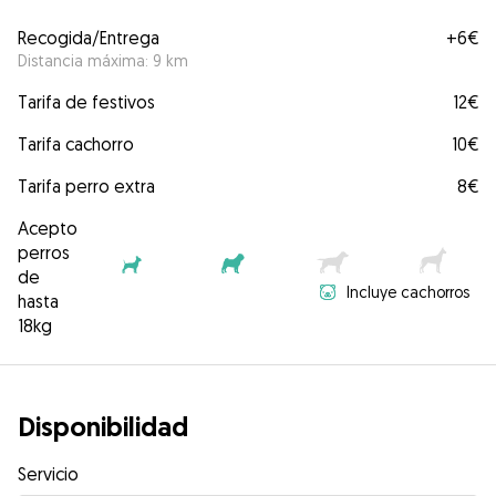
Recogida/Entrega
+
6€
Distancia máxima: 9 km
Tarifa de festivos
12€
Tarifa cachorro
10€
Tarifa perro extra
8€
Acepto
perros
de
Incluye cachorros
hasta
18kg
Disponibilidad
Servicio