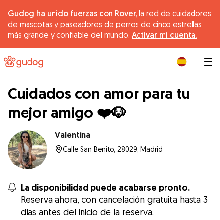
Gudog ha unido fuerzas con Rover,
la red de cuidadores
de mascotas y paseadores de perros de cinco estrellas
más grande y confiable del mundo.
Activar mi cuenta.
|
Cuidados con amor para tu
mejor amigo ❤️🐶
Valentina
Calle San Benito, 28029, Madrid
La disponibilidad puede acabarse pronto.
Reserva ahora, con cancelación gratuita hasta 3
días antes del inicio de la reserva.