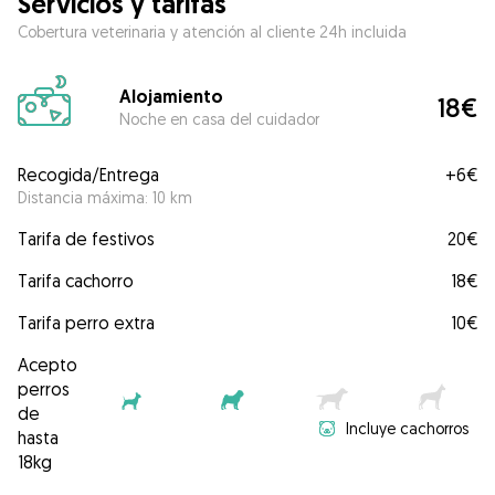
Servicios y tarifas
Cobertura veterinaria y atención al cliente 24h incluida
Alojamiento
18€
Noche en casa del cuidador
Recogida/Entrega
+
6€
Distancia máxima: 10 km
Tarifa de festivos
20€
Tarifa cachorro
18€
Tarifa perro extra
10€
Acepto
perros
de
Incluye cachorros
hasta
18kg