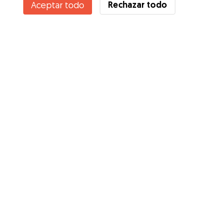
Rechazar todo
Aceptar todo
¿Conoces los Beneficios de Gudog? Ver más
Servicios
Cómo funciona
Sobre Gudog
Opiniones
Cobertura Veterinaria
Consejos para dueños de perros
Consejos para cuidadores
Hazte cuidador
Blog