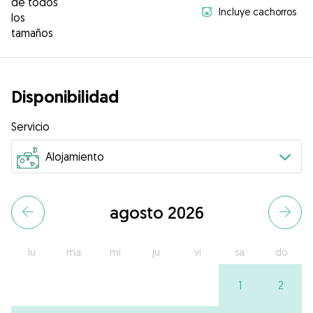
de todos
Incluye cachorros
los
tamaños
Disponibilidad
Servicio
agosto 2026
lu
ma
mi
ju
vi
sa
do
1
2