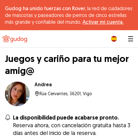
Gudog ha unido fuerzas con Rover,
la red de cuidadores
de mascotas y paseadores de perros de cinco estrellas
más grande y confiable del mundo.
Activar mi cuenta.
|
Juegos y cariño para tu mejor
amig@
Andrea
Rúa Cervantes, 36201, Vigo
La disponibilidad puede acabarse pronto.
Reserva ahora, con cancelación gratuita hasta 3
días antes del inicio de la reserva.