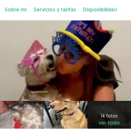
Sobre mí
Servicios y tarifas
Disponibilidad
Ub
14 fotos
ver todo