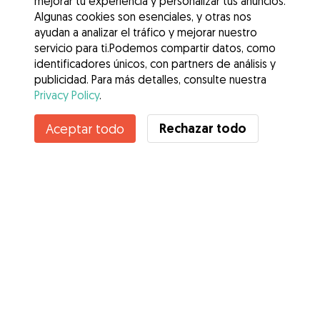
mejorar tu experiencia y personalizar tus anuncios.
Algunas cookies son esenciales, y otras nos
ayudan a analizar el tráfico y mejorar nuestro
servicio para ti.Podemos compartir datos, como
identificadores únicos, con partners de análisis y
publicidad. Para más detalles, consulte nuestra
Privacy Policy
.
Contacta con Andrea
Rechazar todo
Aceptar todo
¿Conoces los Beneficios de Gudog? Ver más
Servicios
Cómo funciona
Sobre Gudog
Opiniones
Cobertura Veterinaria