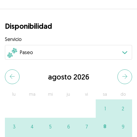
Disponibilidad
Servicio
agosto 2026
lu
ma
mi
ju
vi
sa
do
1
2
8
3
4
5
6
7
9