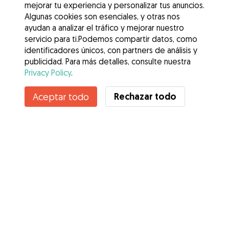
mejorar tu experiencia y personalizar tus anuncios.
Algunas cookies son esenciales, y otras nos
ayudan a analizar el tráfico y mejorar nuestro
servicio para ti.Podemos compartir datos, como
identificadores únicos, con partners de análisis y
publicidad. Para más detalles, consulte nuestra
Privacy Policy
.
Contacta con NAHIA
Rechazar todo
Aceptar todo
¿Conoces los Beneficios de Gudog? Ver más
Servicios
Cómo funciona
Sobre Gudog
Opiniones
Cobertura Veterinaria