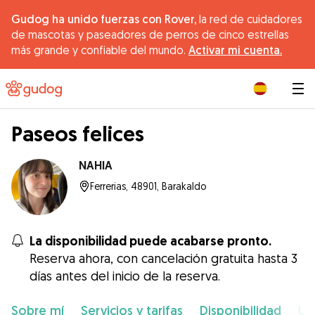
Gudog ha unido fuerzas con Rover,
la red de cuidadores
de mascotas y paseadores de perros de cinco estrellas
más grande y confiable del mundo.
Activar mi cuenta.
|
Paseos felices
NAHIA
Ferrerias, 48901, Barakaldo
La disponibilidad puede acabarse pronto.
Reserva ahora, con cancelación gratuita hasta 3
días antes del inicio de la reserva.
Sobre mí
Servicios y tarifas
Disponibilidad
Ub