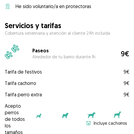
He sido voluntario/a en protectoras
Servicios y tarifas
Cobertura veterinaria y atención al cliente 24h incluida
Paseos
9€
Alrededor de tu barrio durante 1h
Tarifa de festivos
9€
Tarifa cachorro
9€
Tarifa perro extra
9€
Acepto
perros
de todos
Incluye cachorros
los
tamaños