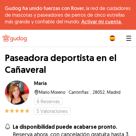
Gudog ha unido fuerzas con Rover,
la red de cuidadores
de mascotas y paseadores de perros de cinco estrellas
más grande y confiable del mundo.
Activar mi cuenta.
|
Paseadora deportista en el
Cañaveral
María
Mario Moreno ¨Cantinflas¨, 28052, Madrid
6
Reservas
5
Valoraciones
La disponibilidad puede acabarse pronto.
Reserva ahora, con cancelación gratuita hasta 3