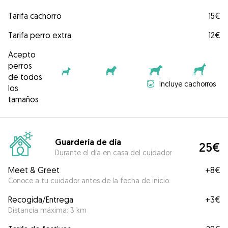
Tarifa cachorro
15€
Tarifa perro extra
12€
Acepto
perros
de todos
Incluye cachorros
los
tamaños
Guardería de día
25€
Durante el día en casa del cuidador
Meet & Greet
+
8€
Conoce a tu cuidador antes de la fecha de inicio.
Recogida/Entrega
+
3€
Distancia máxima: 3 km