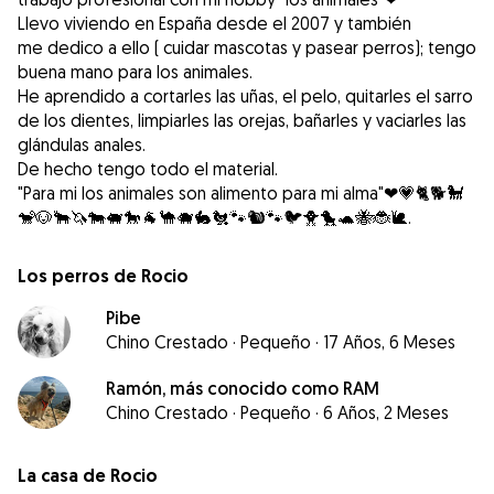
Llevo viviendo en España desde el 2007 y también
me dedico a ello ( cuidar mascotas y pasear perros); tengo
buena mano para los animales.
He aprendido a cortarles las uñas, el pelo, quitarles el sarro
de los dientes, limpiarles las orejas, bañarles y vaciarles las
glándulas anales.
De hecho tengo todo el material.
"Para mi los animales son alimento para mi alma"❤💗🐈🐕🐩
🐒🐶🐂🦄🐄🐖🐎🐐🐪🐗🐇🐔🐾🐿🐾🐦🐥🐤🐢🐝🐞🐌.
Los perros de Rocio
Pibe
Chino Crestado
·
Pequeño
·
17 Años, 6 Meses
Ramón, más conocido como RAM
Chino Crestado
·
Pequeño
·
6 Años, 2 Meses
La casa de Rocio