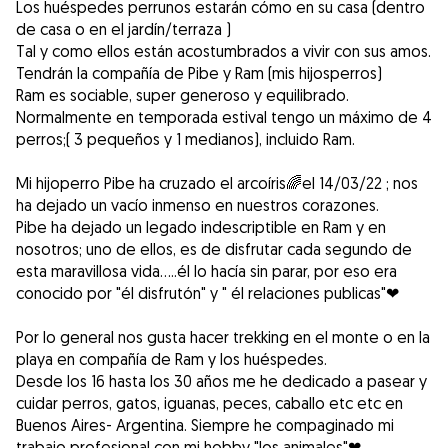
Los huéspedes perrunos estarán cómo en su casa (dentro
de casa o en el jardín/terraza )
Tal y como ellos están acostumbrados a vivir con sus amos.
Tendrán la compañía de Pibe y Ram (mis hijosperros)
Ram es sociable, super generoso y equilibrado.
Normalmente en temporada estival tengo un máximo de 4
perros;( 3 pequeños y 1 medianos), incluido Ram.
Mi hijoperro Pibe ha cruzado el arcoíris🌈el 14/03/22 ; nos
ha dejado un vacío inmenso en nuestros corazones.
Pibe ha dejado un legado indescriptible en Ram y en
nosotros; uno de ellos, es de disfrutar cada segundo de
esta maravillosa vida.....él lo hacía sin parar, por eso era
conocido por "él disfrutón" y " él relaciones publicas"❤
Por lo general nos gusta hacer trekking en el monte o en la
playa en compañía de Ram y los huéspedes.
Desde los 16 hasta los 30 años me he dedicado a pasear y
cuidar perros, gatos, iguanas, peces, caballo etc etc en
Buenos Aires- Argentina. Siempre he compaginado mi
trabajo profesional con mi hobby "los animales"❤