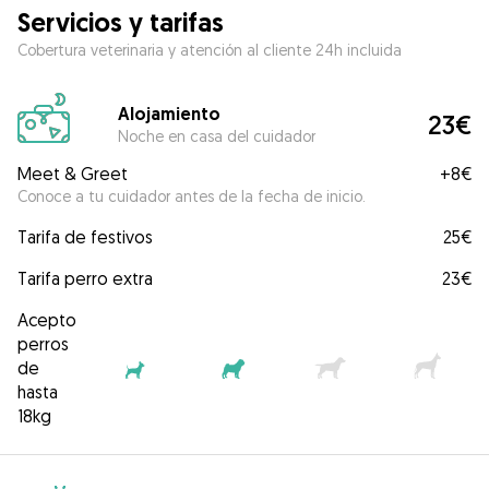
Servicios y tarifas
Cobertura veterinaria y atención al cliente 24h incluida
Alojamiento
23€
Noche en casa del cuidador
Meet & Greet
+
8€
Conoce a tu cuidador antes de la fecha de inicio.
Tarifa de festivos
25€
Tarifa perro extra
23€
Acepto
perros
de
hasta
18kg