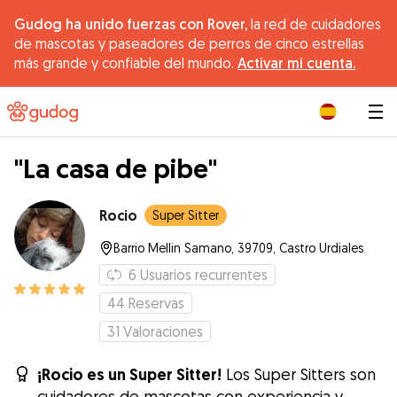
Gudog ha unido fuerzas con Rover,
la red de cuidadores
de mascotas y paseadores de perros de cinco estrellas
más grande y confiable del mundo.
Activar mi cuenta.
|
"La casa de pibe"
Rocio
Super Sitter
Barrio Mellin Samano, 39709, Castro Urdiales
6
Usuarios recurrentes
44
Reservas
31
Valoraciones
¡Rocio es un Super Sitter!
Los Super Sitters son
cuidadores de mascotas con experiencia y