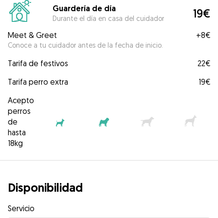
Guardería de día
19€
Durante el día en casa del cuidador
Meet & Greet
+
8€
Conoce a tu cuidador antes de la fecha de inicio.
Tarifa de festivos
22€
Tarifa perro extra
19€
Acepto
perros
de
hasta
18kg
Disponibilidad
Servicio