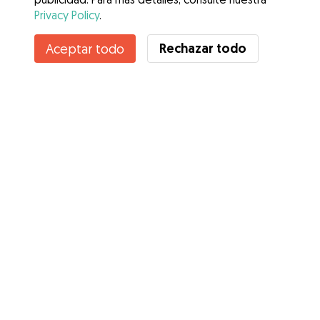
Privacy Policy
.
Contacta con Rocio
Rechazar todo
Aceptar todo
¿Conoces los Beneficios de Gudog? Ver más
Servicios
Cómo funciona
Sobre Gudog
Opiniones
Cobertura Veterinaria
Consejos para dueños de perros
Consejos para cuidadores
Hazte cuidador