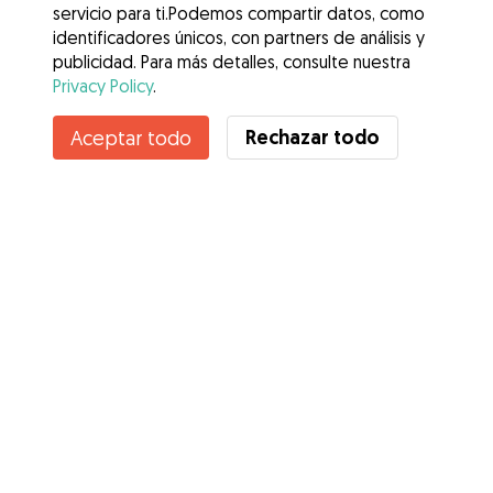
servicio para ti.Podemos compartir datos, como
identificadores únicos, con partners de análisis y
publicidad. Para más detalles, consulte nuestra
Privacy Policy
.
No disponible
Rechazar todo
Aceptar todo
Isabel no está disponible temporalmente
Servicios
Cómo funciona
Sobre Gudog
Opiniones
Cobertura Veterinaria
Consejos para dueños de perros