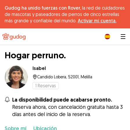
Gudog ha unido fuerzas con Rover,
la red de cuidadores
de mascotas y paseadores de perros de cinco estrellas
más grande y confiable del mundo.
Activar mi cuenta.
|
Hogar perruno.
Isabel
Candido Lobera, 52001, Melilla
1
Reservas
La disponibilidad puede acabarse pronto.
Reserva ahora, con cancelación gratuita hasta 3
días antes del inicio de la reserva.
Sobre mí
Ubicación