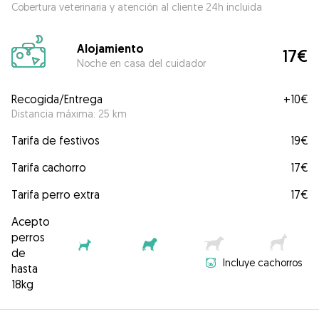
Cobertura veterinaria y atención al cliente 24h incluida
Alojamiento
17€
Noche en casa del cuidador
Recogida/Entrega
+
10€
Distancia máxima: 25 km
Tarifa de festivos
19€
Tarifa cachorro
17€
Tarifa perro extra
17€
Acepto
perros
de
Incluye cachorros
hasta
18kg