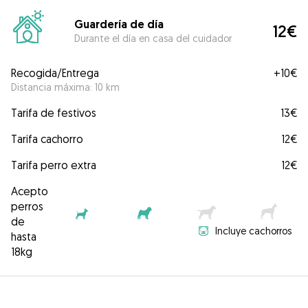
Guardería de día
12€
Durante el día en casa del cuidador
Recogida/Entrega
+
10€
Distancia máxima: 10 km
Tarifa de festivos
13€
Tarifa cachorro
12€
Tarifa perro extra
12€
Acepto
perros
de
Incluye cachorros
hasta
18kg