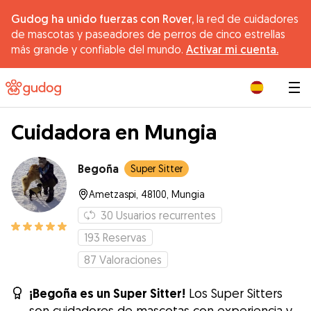
Gudog ha unido fuerzas con Rover,
la red de cuidadores
de mascotas y paseadores de perros de cinco estrellas
más grande y confiable del mundo.
Activar mi cuenta.
|
Cuidadora en Mungia
Begoña
Super Sitter
Ametzaspi, 48100, Mungia
30
Usuarios recurrentes
193
Reservas
87
Valoraciones
¡Begoña es un Super Sitter!
Los Super Sitters
son cuidadores de mascotas con experiencia y