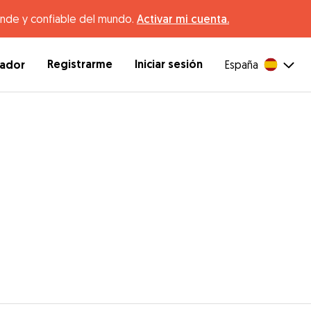
ande y confiable del mundo.
Activar mi cuenta.
Registrarme
Iniciar sesión
dador
España