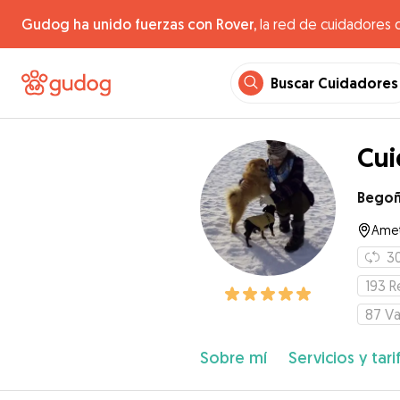
Gudog ha unido fuerzas con Rover,
la red de cuidadores 
Buscar Cuidadores
Cui
Bego
Amet
3
193
R
87
Va
Sobre mí
Servicios y tari