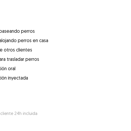
 paseando perros
alojando perros en casa
e otros clientes
ra trasladar perros
ión oral
ión inyectada
 cliente 24h incluida