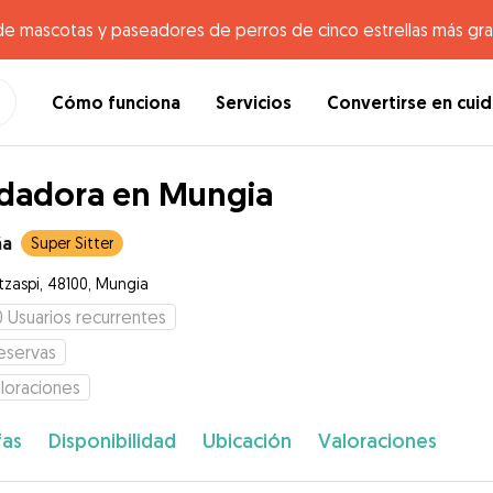
de mascotas y paseadores de perros de cinco estrellas más gr
Cómo funciona
Servicios
Convertirse en cui
dadora en Mungia
ña
Super Sitter
zaspi, 48100, Mungia
0
Usuarios recurrentes
eservas
loraciones
fas
Disponibilidad
Ubicación
Valoraciones