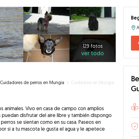
Be
A
129
fotos
ver
129 fotos
ver todo
todo
Be
Cuidadores de perros en Mungia
»
Cuidadora en Mungia
G
s animales. Vivo en casa de campo con amplios
puedan disfrutar del aire libre y también dispongo
 perros se sientan como en su casa. Paseos en
r si a tu mascota le gusta el agua y le apetece