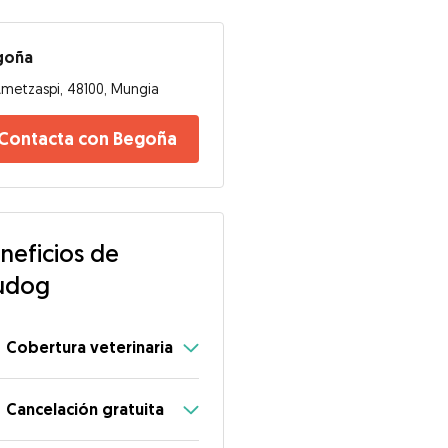
goña
metzaspi, 48100, Mungia
Contacta con Begoña
neficios de
udog
Cobertura veterinaria
Cancelación gratuita