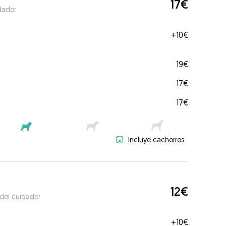
17€
dador
+
10€
19€
17€
17€
Incluye cachorros
12€
 del cuidador
+
10€