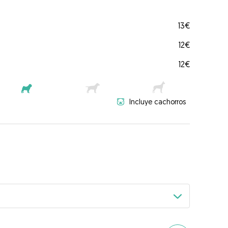
13€
12€
12€
Incluye cachorros