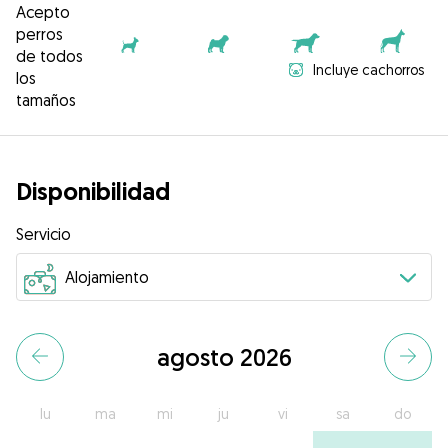
Acepto
perros
de todos
Incluye cachorros
los
tamaños
Disponibilidad
Servicio
agosto 2026
lu
ma
mi
ju
vi
sa
do