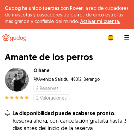
Gudog ha unido fuerzas con Rover,
la red de cuidadores
de mascotas y paseadores de perros de cinco estrellas
más grande y confiable del mundo.
Activar mi cuenta.
|
Amante de los perros
Oihane
Avenida Salsidu, 48012, Berango
2
Reservas
2
Valoraciones
La disponibilidad puede acabarse pronto.
Reserva ahora, con cancelación gratuita hasta 3
días antes del inicio de la reserva.