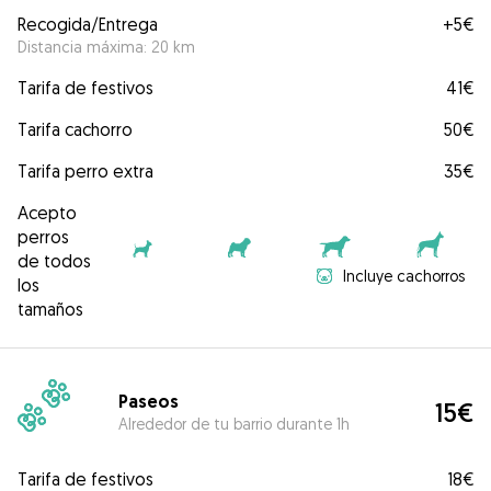
Recogida/Entrega
+
5€
Distancia máxima: 20 km
Tarifa de festivos
41€
Tarifa cachorro
50€
Tarifa perro extra
35€
Acepto
perros
de todos
Incluye cachorros
los
tamaños
Paseos
15€
Alrededor de tu barrio durante 1h
Tarifa de festivos
18€