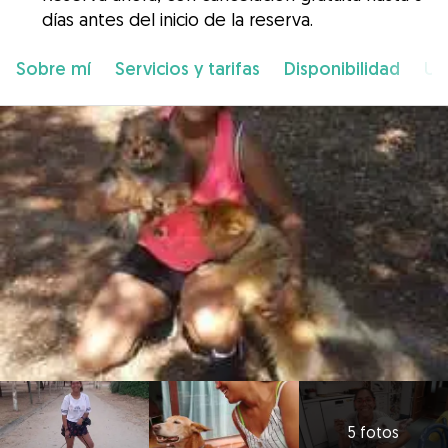
días antes del inicio de la reserva.
Sobre mí
Servicios y tarifas
Disponibilidad
Ub
5 fotos