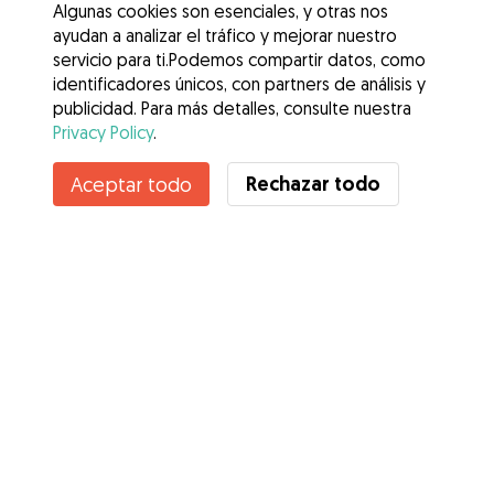
Algunas cookies son esenciales, y otras nos
ayudan a analizar el tráfico y mejorar nuestro
servicio para ti.Podemos compartir datos, como
identificadores únicos, con partners de análisis y
publicidad. Para más detalles, consulte nuestra
Privacy Policy
.
Contacta con esperanza
Rechazar todo
Aceptar todo
¿Conoces los Beneficios de Gudog? Ver más
Servicios
Cómo funciona
Sobre Gudog
Opiniones
Cobertura Veterinaria