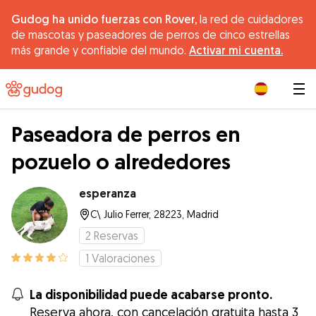
Gudog ha unido fuerzas con Rover,
la red de cuidadores
de mascotas y paseadores de perros de cinco estrellas
más grande y confiable del mundo.
Activar mi cuenta.
|
Paseadora de perros en
pozuelo o alrededores
esperanza
C\ Julio Ferrer, 28223, Madrid
2
Reservas
1
Valoraciones
La disponibilidad puede acabarse pronto.
Reserva ahora, con cancelación gratuita hasta 3