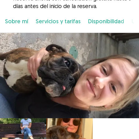
días antes del inicio de la reserva.
Sobre mí
Servicios y tarifas
Disponibilidad
Ub