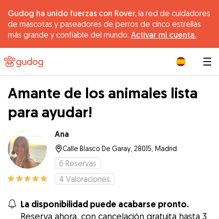
Gudog ha unido fuerzas con Rover,
la red de cuidadores
de mascotas y paseadores de perros de cinco estrellas
más grande y confiable del mundo.
Activar mi cuenta.
|
Amante de los animales lista
para ayudar!
Ana
Calle Blasco De Garay, 28015, Madrid
6
Reservas
4
Valoraciones
La disponibilidad puede acabarse pronto.
Reserva ahora, con cancelación gratuita hasta 3