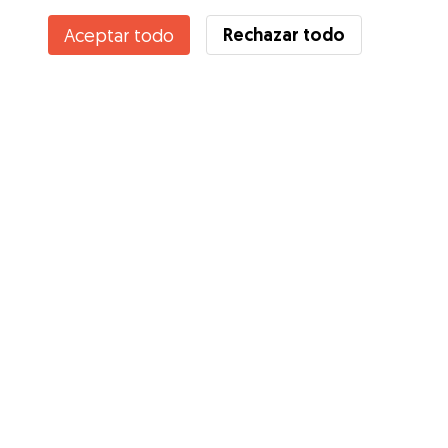
Contacta con Ana
Rechazar todo
Aceptar todo
¿Conoces los Beneficios de Gudog? Ver más
Servicios
Cómo funciona
Sobre Gudog
Opiniones
Cobertura Veterinaria
Consejos para dueños de perros
Consejos para cuidadores
Hazte cuidador
Blog