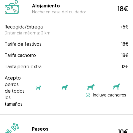
Alojamiento
18€
Noche en casa del cuidador
Recogida/Entrega
+
5€
Distancia máxima: 3 km
Tarifa de festivos
18€
Tarifa cachorro
18€
Tarifa perro extra
12€
Acepto
perros
de todos
Incluye cachorros
los
tamaños
Paseos
10€