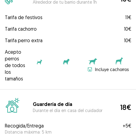
Alrededor de tu barrio durante 1h
Tarifa de festivos
11€
Tarifa cachorro
10€
Tarifa perro extra
10€
Acepto
perros
de todos
Incluye cachorros
los
tamaños
Guardería de día
18€
Durante el día en casa del cuidador
Recogida/Entrega
+
5€
Distancia máxima: 5 km