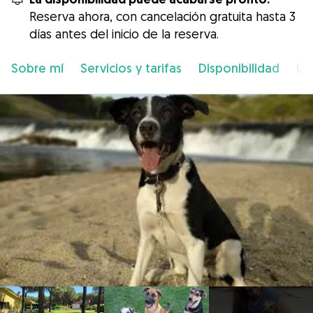
Reserva ahora, con cancelación gratuita hasta 3
días antes del inicio de la reserva.
Sobre mí
Servicios y tarifas
Disponibilidad
Ub