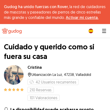
Gudog ha unido fuerzas con Rover,
la red de cuidadores
de mascotas y paseadores de perros de cinco estrellas
más grande y confiable del mundo.
Activar mi cuenta.
|
Cuidado y querido como si
fuera su casa
Cristina
Urbanización La Luz, 47238, Valladolid
42
Usuarios recurrentes
210
Reservas
101
Valoraciones
La disponibilidad puede acabarse pronto.