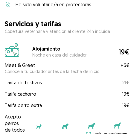
He sido voluntario/a en protectoras
Servicios y tarifas
Cobertura veterinaria y atención al cliente 24h incluida
Alojamiento
19€
Noche en casa del cuidador
Meet & Greet
+
6€
Conoce a tu cuidador antes de la fecha de inicio.
Tarifa de festivos
21€
Tarifa cachorro
19€
Tarifa perro extra
19€
Acepto
perros
de todos
Incluye cachorros