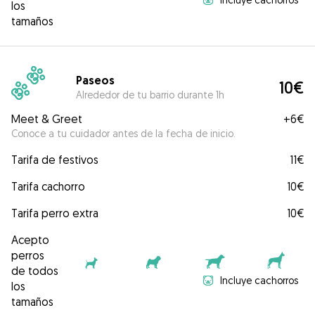
los
tamaños
Paseos
10€
Alrededor de tu barrio durante 1h
Meet & Greet
+
6€
Conoce a tu cuidador antes de la fecha de inicio.
Tarifa de festivos
11€
Tarifa cachorro
10€
Tarifa perro extra
10€
Acepto
perros
de todos
Incluye cachorros
los
tamaños