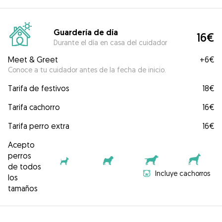
Guardería de día
16€
Durante el día en casa del cuidador
Meet & Greet
+
6€
Conoce a tu cuidador antes de la fecha de inicio.
Tarifa de festivos
18€
Tarifa cachorro
16€
Tarifa perro extra
16€
Acepto
perros
de todos
Incluye cachorros
los
tamaños