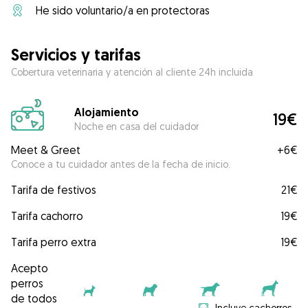
He sido voluntario/a en protectoras
Servicios y tarifas
Cobertura veterinaria y atención al cliente 24h incluida
Alojamiento
19€
Noche en casa del cuidador
Meet & Greet
+
6€
Conoce a tu cuidador antes de la fecha de inicio.
Tarifa de festivos
21€
Tarifa cachorro
19€
Tarifa perro extra
19€
Acepto
perros
de todos
Incluye cachorros