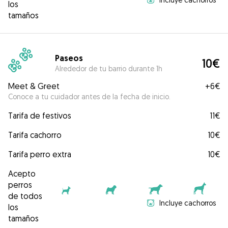
los
tamaños
Paseos
10€
Alrededor de tu barrio durante 1h
Meet & Greet
+
6€
Conoce a tu cuidador antes de la fecha de inicio.
Tarifa de festivos
11€
Tarifa cachorro
10€
Tarifa perro extra
10€
Acepto
perros
de todos
Incluye cachorros
los
tamaños