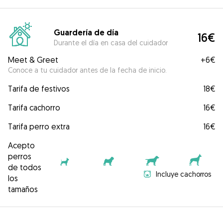
Guardería de día
16€
Durante el día en casa del cuidador
Meet & Greet
+
6€
Conoce a tu cuidador antes de la fecha de inicio.
Tarifa de festivos
18€
Tarifa cachorro
16€
Tarifa perro extra
16€
Acepto
perros
de todos
Incluye cachorros
los
tamaños