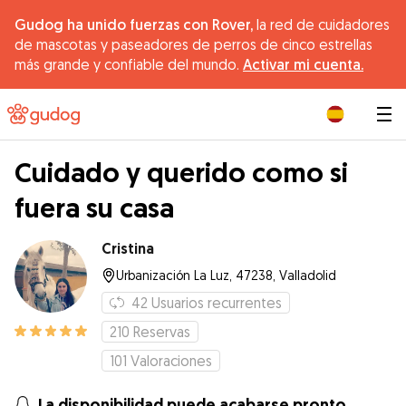
Gudog ha unido fuerzas con Rover,
la red de cuidadores
de mascotas y paseadores de perros de cinco estrellas
más grande y confiable del mundo.
Activar mi cuenta.
|
Cuidado y querido como si
fuera su casa
Cristina
Urbanización La Luz, 47238, Valladolid
42
Usuarios recurrentes
210
Reservas
101
Valoraciones
La disponibilidad puede acabarse pronto.