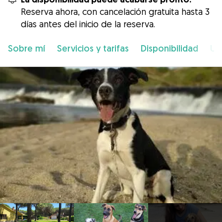
Reserva ahora, con cancelación gratuita hasta 3
días antes del inicio de la reserva.
Sobre mí
Servicios y tarifas
Disponibilidad
Ub