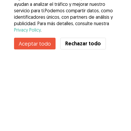
ayudan a analizar el tráfico y mejorar nuestro
servicio para ti.Podemos compartir datos, como
identificadores únicos, con partners de análisis y
publicidad. Para más detalles, consulte nuestra
Privacy Policy
.
Contacta con gema
Rechazar todo
Aceptar todo
¿Conoces los Beneficios de Gudog? Ver más
Servicios
Cómo funciona
Sobre Gudog
Opiniones
Cobertura Veterinaria
Consejos para dueños de perros