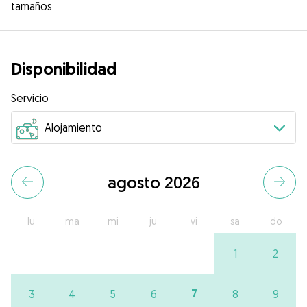
tamaños
Disponibilidad
Servicio
agosto 2026
lu
ma
mi
ju
vi
sa
do
1
2
7
3
4
5
6
8
9