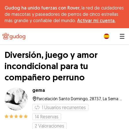
Gudog ha unido fuerzas con Rover,
la red de cuidadores
de mascotas y paseadores de perros de cinco estrellas
más grande y confiable del mundo.
Activar mi cuenta.
|
Diversión, juego y amor
incondicional para tu
compañero perruno
gema
Parcelación Santo Domingo, 28737, La Serna del Monte
1
Usuarios recurrentes
14
Reservas
2
Valoraciones