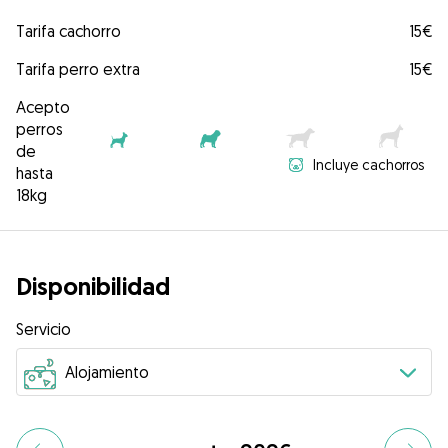
Tarifa cachorro
15€
Tarifa perro extra
15€
Acepto
perros
de
Incluye cachorros
hasta
18kg
Disponibilidad
Servicio