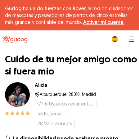
Gudog ha unido fuerzas con Rover,
la red de cuidadores
de mascotas y paseadores de perros de cinco estrellas
más grande y confiable del mundo.
Activar mi cuenta.
|
Cuido de tu mejor amigo como
si fuera mío
Alicia
Alburquerque, 28010, Madrid
6
Usuarios recurrentes
53
Reservas
28
Valoraciones
La disponibilidad puede acabarse pronto.