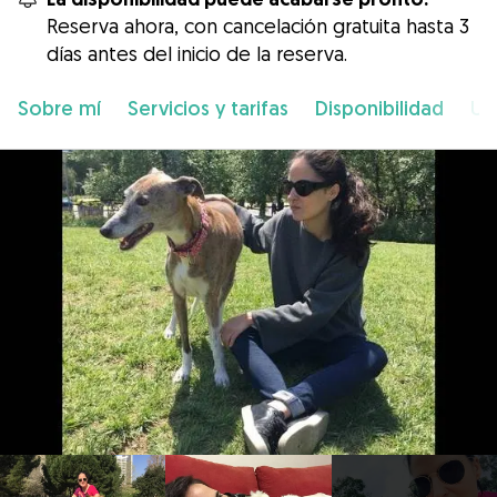
Reserva ahora, con cancelación gratuita hasta 3
días antes del inicio de la reserva.
Sobre mí
Servicios y tarifas
Disponibilidad
Ub