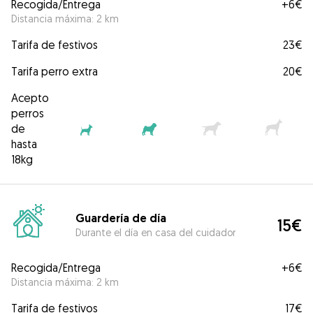
Recogida/Entrega
+
6€
Distancia máxima: 2 km
Tarifa de festivos
23€
Tarifa perro extra
20€
Acepto
perros
de
hasta
18kg
Guardería de día
15€
Durante el día en casa del cuidador
Recogida/Entrega
+
6€
Distancia máxima: 2 km
Tarifa de festivos
17€