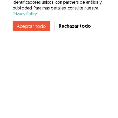
identificadores únicos, con partners de análisis y
publicidad. Para más detalles, consulte nuestra
Privacy Policy
.
Contacta con Angeles
Rechazar todo
Aceptar todo
¿Conoces los Beneficios de Gudog? Ver más
Servicios
Cómo funciona
Sobre Gudog
Opiniones
Cobertura Veterinaria
Consejos para dueños de perros
Consejos para cuidadores