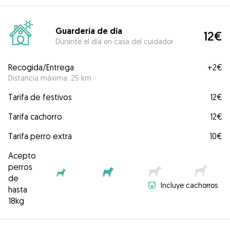
Guardería de día
12€
Durante el día en casa del cuidador
Recogida/Entrega
+
2€
Distancia máxima: 25 km
Tarifa de festivos
12€
Tarifa cachorro
12€
Tarifa perro extra
10€
Acepto
perros
de
Incluye cachorros
hasta
18kg