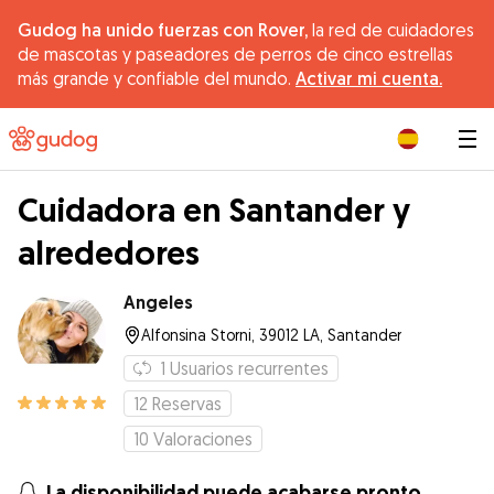
Gudog ha unido fuerzas con Rover,
la red de cuidadores
de mascotas y paseadores de perros de cinco estrellas
más grande y confiable del mundo.
Activar mi cuenta.
|
Cuidadora en Santander y
alrededores
Angeles
Alfonsina Storni, 39012 LA, Santander
1
Usuarios recurrentes
12
Reservas
10
Valoraciones
La disponibilidad puede acabarse pronto.