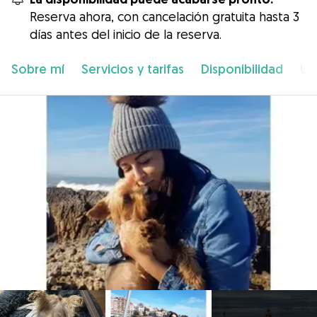
Reserva ahora, con cancelación gratuita hasta 3
días antes del inicio de la reserva.
Sobre mí
Servicios y tarifas
Disponibilidad
Ub