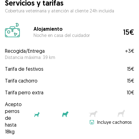
Servicios y tarifas
Cobertura veterinaria y atención al cliente 24h incluida
Alojamiento
15€
Noche en casa del cuidador
Recogida/Entrega
+
3€
Distancia máxima: 39 km
Tarifa de festivos
15€
Tarifa cachorro
15€
Tarifa perro extra
10€
Acepto
perros
de
Incluye cachorros
hasta
18kg