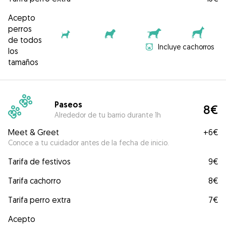
Acepto
perros
de todos
Incluye cachorros
los
tamaños
Paseos
8€
Alrededor de tu barrio durante 1h
Meet & Greet
+
6€
Conoce a tu cuidador antes de la fecha de inicio.
Tarifa de festivos
9€
Tarifa cachorro
8€
Tarifa perro extra
7€
Acepto