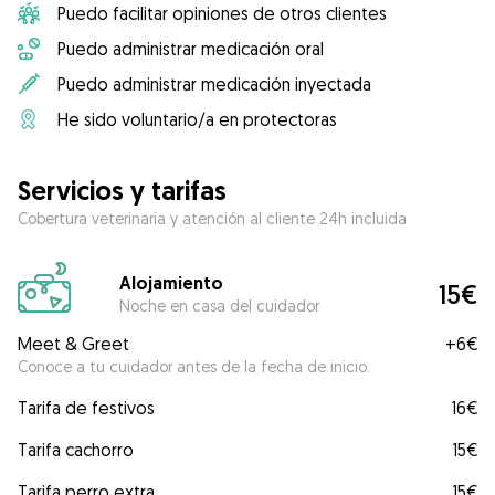
Puedo facilitar opiniones de otros clientes
Puedo administrar medicación oral
Puedo administrar medicación inyectada
He sido voluntario/a en protectoras
Servicios y tarifas
Cobertura veterinaria y atención al cliente 24h incluida
Alojamiento
15€
Noche en casa del cuidador
Meet & Greet
+
6€
Conoce a tu cuidador antes de la fecha de inicio.
Tarifa de festivos
16€
Tarifa cachorro
15€
Tarifa perro extra
15€