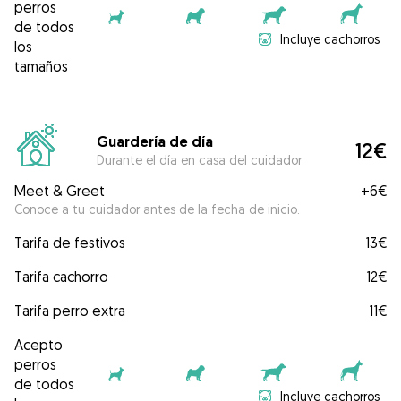
perros
de todos
Incluye cachorros
los
tamaños
Guardería de día
12€
Durante el día en casa del cuidador
Meet & Greet
+
6€
Conoce a tu cuidador antes de la fecha de inicio.
Tarifa de festivos
13€
Tarifa cachorro
12€
Tarifa perro extra
11€
Acepto
perros
de todos
Incluye cachorros