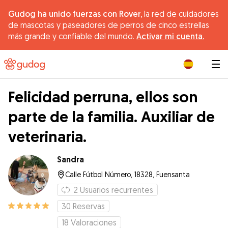
Gudog ha unido fuerzas con Rover,
la red de cuidadores
de mascotas y paseadores de perros de cinco estrellas
más grande y confiable del mundo.
Activar mi cuenta.
|
Felicidad perruna, ellos son
parte de la familia. Auxiliar de
veterinaria.
Sandra
Calle Fútbol Número, 18328, Fuensanta
2
Usuarios recurrentes
30
Reservas
18
Valoraciones