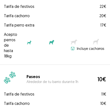
Tarifa de festivos
22€
Tarifa cachorro
20€
Tarifa perro extra
17€
Acepto
perros
de
Incluye cachorros
hasta
18kg
Paseos
10€
Alrededor de tu barrio durante 1h
Tarifa de festivos
11€
Tarifa cachorro
10€