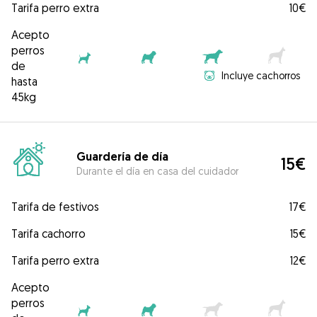
Tarifa perro extra
10€
Acepto
perros
de
Incluye cachorros
hasta
45kg
Guardería de día
15€
Durante el día en casa del cuidador
Tarifa de festivos
17€
Tarifa cachorro
15€
Tarifa perro extra
12€
Acepto
perros