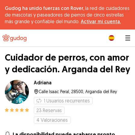
Gudog ha unido fuerzas con Rover,
la red de cuidadores
de mascotas y paseadores de perros de cinco estrellas
más grande y confiable del mundo.
Activar mi cuenta.
|
Cuidador de perros, con amor
y dedicación. Arganda del Rey
Adriana
Calle Isaac Peral, 28500, Arganda del Rey
1
Usuarios recurrentes
23
Reservas
4
Valoraciones
La disponibilidad puede acabarse pronto.