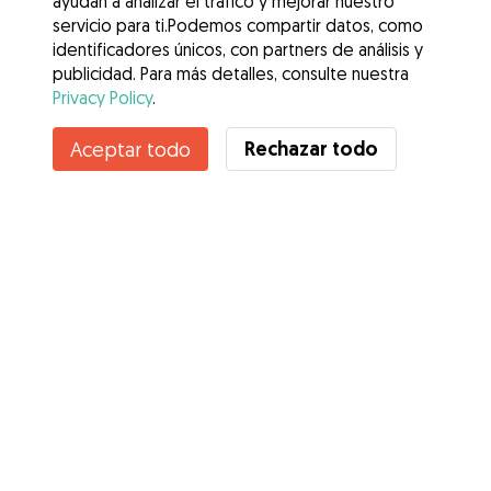
ayudan a analizar el tráfico y mejorar nuestro
servicio para ti.Podemos compartir datos, como
identificadores únicos, con partners de análisis y
publicidad. Para más detalles, consulte nuestra
Privacy Policy
.
Contacta con Adriana
Rechazar todo
Aceptar todo
¿Conoces los Beneficios de Gudog? Ver más
Servicios
Cómo funciona
Sobre Gudog
Opiniones
Cobertura Veterinaria
Consejos para dueños de perros