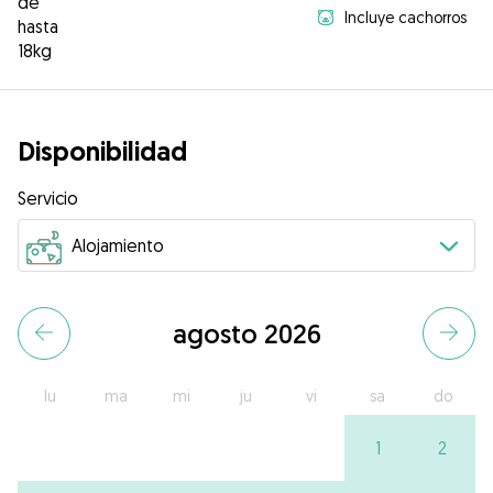
de
Incluye cachorros
hasta
18kg
Disponibilidad
Servicio
agosto 2026
lu
ma
mi
ju
vi
sa
do
1
2