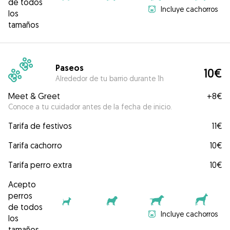
de todos
Incluye cachorros
los
tamaños
Paseos
10€
Alrededor de tu barrio durante 1h
Meet & Greet
+
8€
Conoce a tu cuidador antes de la fecha de inicio.
Tarifa de festivos
11€
Tarifa cachorro
10€
Tarifa perro extra
10€
Acepto
perros
de todos
Incluye cachorros
los
tamaños