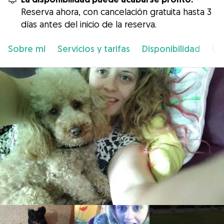
Reserva ahora, con cancelación gratuita hasta 3
días antes del inicio de la reserva.
Sobre mí
Servicios y tarifas
Disponibilidad
Ub