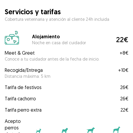
Servicios y tarifas
Cobertura veterinaria y atención al cliente 24h incluida
Alojamiento
22€
Noche en casa del cuidador
Meet & Greet
+
8€
Conoce a tu cuidador antes de la fecha de inicio.
Recogida/Entrega
+
10€
Distancia máxima: 5 km
Tarifa de festivos
26€
Tarifa cachorro
26€
Tarifa perro extra
22€
Acepto
perros