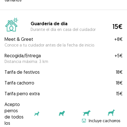
Guardería de día
15€
Durante el día en casa del cuidador
Meet & Greet
+
8€
Conoce a tu cuidador antes de la fecha de inicio.
Recogida/Entrega
+
5€
Distancia máxima: 3 km
Tarifa de festivos
18€
Tarifa cachorro
18€
Tarifa perro extra
15€
Acepto
perros
de todos
Incluye cachorros
los