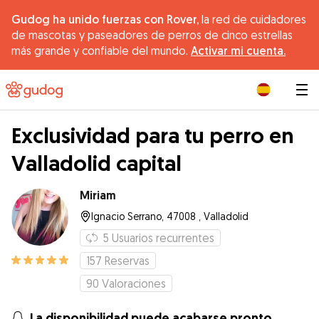
Gudog ha unido fuerzas con Rover,
la red de cuidadores
de mascotas y paseadores de perros de cinco estrellas
más grande y confiable del mundo.
Activar mi cuenta.
|
Exclusividad para tu perro en
Valladolid capital
Miriam
Ignacio Serrano, 47008 , Valladolid
5
Usuarios recurrentes
157
Reservas
90
Valoraciones
La disponibilidad puede acabarse pronto.