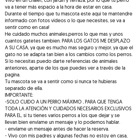
Vivo en un chalet, con jardin y terraza, por lo que tu perro
va a tener más espacio a la hora de estar en casa.
Durante el tiempo que tu mascota este aqui te mantendre
informado con fotos videos o lo que necesites, se va a
sentir como en casa!
He cuidado muchos animales,perros lo que mas y unos
cuantos gatetes tambien. PARA LOS GATOS ME DESPLAZO
A SU CASA, ya que es mucho mas seguro y mejor, ya que el
gato no se adapta tan bien a los cambios como los perros.
Si lo necesitas puedo darte referencias de animales
anteriores, aparte de los que puedes ver a través de la
pagina.
Tu mascota se va a sentir como si nunca te hubieras
separado de ella.
IMPORTANTE:
-SOLO CUIDO A UN PERRO MÁXIMO , PARA QUE TENGA
TODA LA ATENCIÓN Y CUIDADOS NECESARIOS EXCLUSIVOS
PARA EL, si tu tienes varios perros a los que dejar y se
llevan bien envíame un mensaje y lo podemos hablar.
- envíame un mensaje antes de hacer la reserva.
- Vivo con mis padres y algunas fechas no estoy en casa,